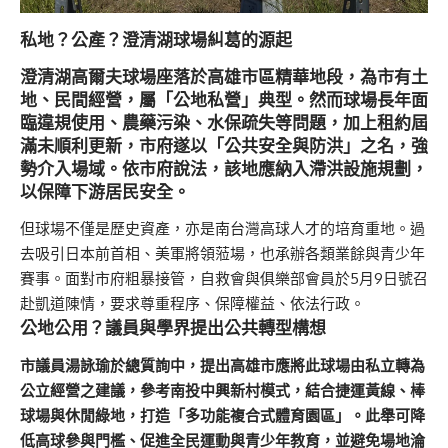
私地？公產？澄清湖球場糾葛的源起
澄清湖高爾夫球場座落於高雄市區精華地段，為市有土
地、民間經營，屬「公地私營」典型。然而球場長年面
臨違規使用、農藥污染、水保疏失等問題，加上租約屆
滿未順利更新，市府遂以「公共安全與防洪」之名，強
勢介入場域。依市府說法，該地應納入滯洪設施規劃，
以保障下游居民安全。
但球場不僅是歷史資產，亦是南台灣高球人才的培育重地。過
去吸引日本前首相、美軍將領蒞場，也承辦各類業餘與青少年
賽事。面對市府粗暴接管，自救會與俱樂部會員於5月9日號召
赴凱道陳情，要求尊重程序、保障權益、依法行政。
公地公用？議員與學界提出公共轉型構想
市議員湯詠瑜於總質詢中，提出高雄市應將此球場由私立轉為
公立經營之建議，參考南投中興新村模式，結合捷運黃線、棒
球場與休閒綠地，打造「多功能複合式體育園區」。此舉可降
低高球參與門檻、促進全民運動與青少年教育，並避免場地淪