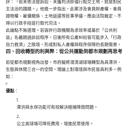
評：「若未依法提訴訟、未獲判決即強行點交土地，就是對民
主法治的踐踏。」他進一步指出，此案涉及會員財產權、會員
證物權、雇傭關係、土地返還等民事爭議，應由法院裁定、不
得以行政手段逕行取代司法。
此論點不無道理。若容許行政機關為求效率或基於「公共利
益」名義跳過訴訟程序，日後所有公產糾紛皆可能步入「行政
自力救濟」之險境，形成對私人產權與程序保障的長期傷害。
四、回收轉型的利與弊：從公共運動到都市規劃再思考
若從都市規劃視角出發，市府擬將澄清湖球場轉型為具滯洪、
生態與休閒三合一的空間，理論上對環境與市民皆具利多。例
如：
優點
：
滯洪與水保功能可有效解決極端降雨問題。
公立高球場可降低費用、增進民眾使用。