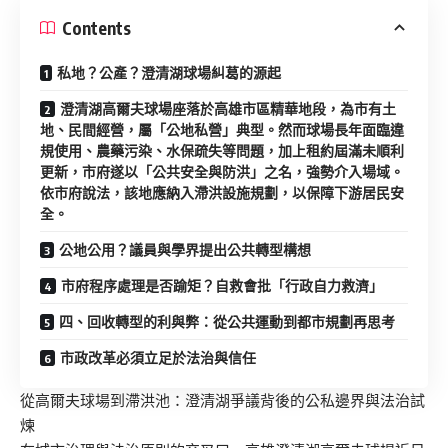
Contents
私地？公產？澄清湖球場糾葛的源起
澄清湖高爾夫球場座落於高雄市區精華地段，為市有土
地、民間經營，屬「公地私營」典型。然而球場長年面臨違
規使用、農藥污染、水保疏失等問題，加上租約屆滿未順利
更新，市府遂以「公共安全與防洪」之名，強勢介入場域。
依市府說法，該地應納入滯洪設施規劃，以保障下游居民安
全。
公地公用？議員與學界提出公共轉型構想
市府程序處理是否踰矩？自救會批「行政自力救濟」
四、回收轉型的利與弊：從公共運動到都市規劃再思考
市政改革必須立足於法治與信任
從高爾夫球場到滯洪池：澄清湖爭議背後的公私邊界與法治試
煉