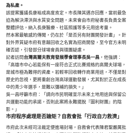
為私產。
該提案獲議長康裕成高度肯定。市長陳其邁亦回應，當前最急
迫為解決滯洪與水質安全問題，未來會由市府秘書長負責全案
整體評估，納入長庚醫療、社區照護等多元用途考量。
然本案最敏感的傳聞，仍在於「是否另有財團開發計畫」。針
對外界質疑市府有意藉回收之名實為招商開發，至今官方未明
確否認，引發部分球場會員與環團疑慮。
記者訪問
台灣高爾夫教育發展學會理事長吳一昌
，他強調：
「高雄市中心若能保有一座符合正式比賽規格的高爾夫球場，
是城市極為難得的資產。若輕率回收轉作商業用途，不僅是對
歷史的忽視，更將重創台灣高球運動發展，尤其對於正在成長
中的青少年選手，是難以彌補的損失。」
吳一昌呼籲市府：「請向市民明確宣示未來土地用途與保留公
共運動功能的承諾，否則此案將永難擺脫『圖利財團』的陰
影。」
市府程序處理是否踰矩？自救會批「行政自力救濟」
市府此次未經司法裁定便進場封場，自救會代表陳君聖嚴厲批