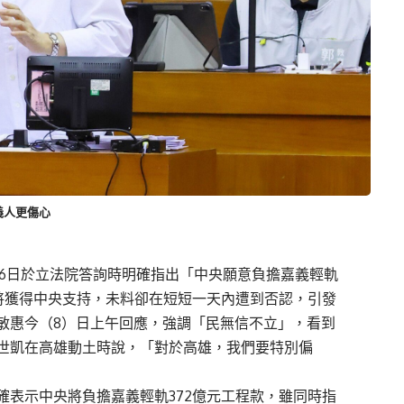
義人更傷心
泰6日於立法院答詢時明確指出「中央願意負擔嘉義輕軌
即將獲得中央支持，未料卻在短短一天內遭到否認，引發
敏惠今（8）日上午回應，強調「民無信不立」，看到
世凱在高雄動土時說，「對於高雄，我們要特別偏
確表示中央將負擔嘉義輕軌372億元工程款，雖同時指