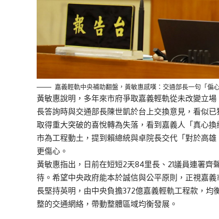
嘉義輕軌中央補助翻盤，黃敏惠感嘆：交通部長一句「偏
黃敏惠說明，多年來市府爭取嘉義輕軌從未改變立場
長答詢時與交通部長陳世凱於台上交換意見，看似已
取得重大突破的喜悅轉為失落，看到嘉義人「真心換
市為工程動土，提到賴總統與卓院長交代「對於高雄
更傷心。
黃敏惠指出，日前在短短2天84里長、21議員連署
待。希望中央政府能本於誠信與公平原則，正視嘉義
長堅持英明，由中央負擔372億嘉義輕軌工程款，
整的交通網絡，帶動整體區域均衡發展。