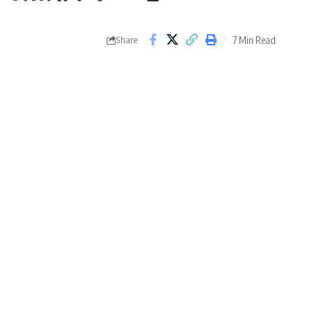
7 Min Read
Share