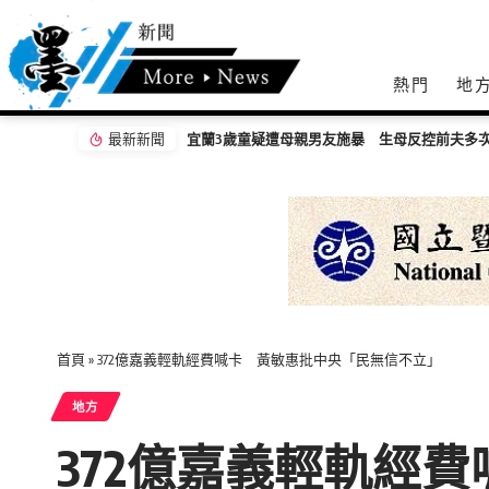
熱門
地
最新新聞
嘉義無人機競賽登場 73隊挑戰穿越賽與無人機
首頁
»
372億嘉義輕軌經費喊卡 黃敏惠批中央「民無信不立」
地方
372億嘉義輕軌經