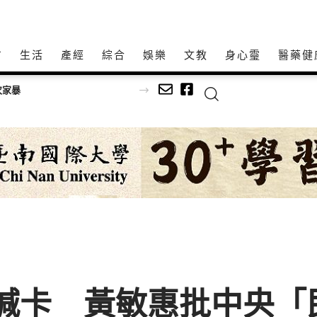
方
生活
產經
綜合
娛樂
文教
身心𩆜
醫藥健
足球
費喊卡 黃敏惠批中央