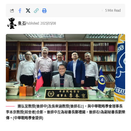
5 Min Read
韋 石
Published: 2025/05/08
連弘宜教授(後排中)及吳崇涵教授(後排右2)，與中華戰略學會理事長
李本京教授(前坐者)合影。後排中左為秘書長鄭禮國，後排右1為副秘書長劉榮
傳。(中華戰略學會提供)