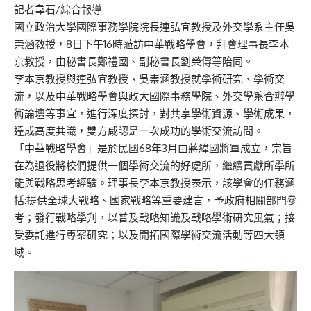
記者韋石/綜合報導
國立政治大學國際事務學院院長連弘宜教授及外交學系主任吳
崇涵教授，8日下午16時蒞訪中華戰略學會，拜會理事長李本
京教授，由秘書長鄭禮國、副秘書長劉榮傳等陪同。
李本京教授與連弘宜教授、吳崇涵教授就學術研究、學術交
流，以及中華戰略學會與政大國際事務學院、外交學系合辦學
術論壇等事宜，進行深度探討，對共享學術資源、學術成果，
達成高度共識，雙方咸認是一次成功的學術交流訪問。
「中華戰略學會」是於民國68年3月由蔣緯國將軍成立，宗旨
在為退役將校們提供一個學術交流的好處所，繼續貢獻所學所
能與戰略思考經驗。理事長李本京教授表示，該學會的任務涵
括:提供全球大戰略、國家戰略等重要建言，予政府相關部門參
考；發行戰略學刋，以普及戰略知識及戰略學術研究風氣；接
受委託進行專案研究；以及開拓國際學術交流活動等四大領
域。