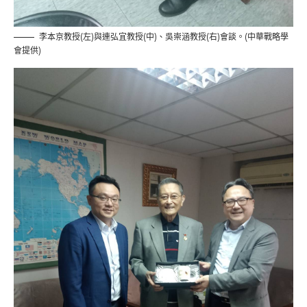
李本京教授(左)與連弘宜教授(中)、吳崇涵教授(右)會談。(中華戰略學
會提供)