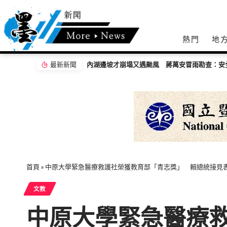
熱門
地
最新新聞
內湖邊坡才崩塌又遇颱風 蔣萬安冒雨勘查：安全前提拚完工
首頁
»
中原大學緊急醫療救護社榮獲教育部「青志獎」 賴總統接見
文教
中原大學緊急醫療