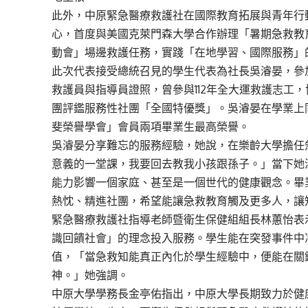
此外，中原緊急醫療救護社在國際教育拓展與青年行動
心，首度與美國克萊門森大學合作辦理「暑期急救教育實
動會」場邊救護任務，實踐「在地學習、國際服務」
此次代表接受總統召見的學生代表為社長吳濬晏，參
救護員與指導員證照，曾參與112年全大運救護志工
團評鑑服務性社團「全國特優獎」。吳濬晏在學業上
斐榮譽學會」會員兩項畢業生最高榮譽。
吳濬晏分享難忘的服務經驗，她說，在樂齡大學擔任
意義的一堂課，我要回去教我小孩跟孫子。」當下她
能力影響一個家庭、甚至是一個世代的健康觀念。畢
熱忱、精進社團，希望能讓急救教育觸及更多人，讓
緊急醫療救護社指導老師暨衛生保健組組長林蕙怡表
識回饋社會」的理念投入服務。學生能在突發事件中
值，「當急救知能真正內化於學生經驗中，便能在關
神。」她強調。
中原大學學務長金亭佑指出，中原大學長期致力於健