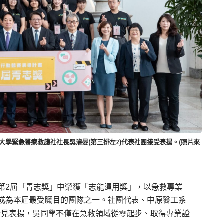
學緊急醫療救護社社長吳濬晏(第三排左2)代表社團接受表揚。(照片來
第2屆「青志獎」中榮獲「志能運用獎」，以急救專業
成為本屆最受矚目的團隊之一。社團代表、中原醫工系
自接見表揚，吳同學不僅在急救領域從零起步、取得專業證