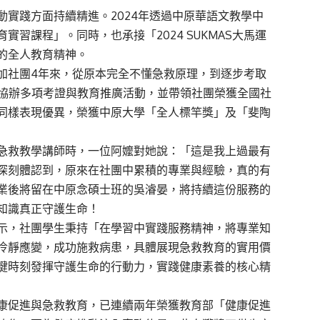
實踐方面持續精進。2024年透過中原華語文教學中
習課程」。同時，也承接「2024 SUKMAS大馬運
的全人教育精神。
加社團4年來，從原本完全不懂急救原理，到逐步考取
，協辦多項考證與教育推廣活動，並帶領社團榮獲全國社
同樣表現優異，榮獲中原大學「全人標竿獎」及「斐陶
急救教學講師時，一位阿嬤對她說：「這是我上過最有
深刻體認到，原來在社團中累積的專業與經驗，真的有
業後將留在中原念碩士班的吳濬晏，將持續這份服務的
知識真正守護生命！
示，社團學生秉持「在學習中實踐服務精神，將專業知
冷靜應變，成功施救病患，具體展現急救教育的實用價
鍵時刻發揮守護生命的行動力，實踐健康素養的核心精
康促進與急救教育，已連續兩年榮獲教育部「健康促進