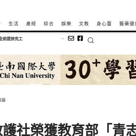
方
生活
產經
綜合
娛樂
文教
身心𩆜
醫藥健
表揚
救護社榮獲教育部「青