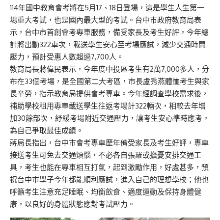
114年國中教育會考將在5月17、18日登場，這是學生人生第一
場重大考試，也是國內最大型的考試。台中市政府教育局表
示，台中市首創會考專車服務，備受家長及考生好評，今年總
計將出動322車次，載送學生安心至考場應試，減少交通時間
壓力，預計受惠人數超過7,700人。
教育局長蔣偉民表示，今年度中投區考生有2萬7,000多人，分
布在33個考場，是全國第二大考區，市長盧秀燕體恤考生與家
長辛勞，指示教育局提供會考專車。今年經調查學校需求後，
補助學校租用專車載送學生往返考場計322輛次，相較去年增
加30餘部次，紓緩考場附近交通壓力，讓考生安心準時應考，
為自己爭取最佳成績。
蔣局長指出，台中市會考專車歷年備受家長及考生好評，專車
接送考生可免去交通煩惱，不必各自張羅或擔憂安排交通工
具，考生也能在專車相互打氣，起到激勵作用，好處甚多，預
祝台中市學子今年都能順利應試，進入自己的理想學校；他也
呼籲考生注意充足睡眠、均衡飲食、適度運動及保持身體健
康，以良好的身體狀態應對考試壓力。