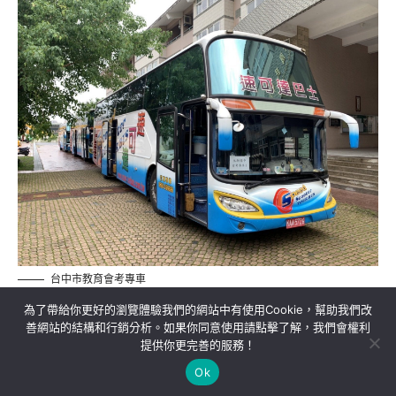
台中市教育會考專車
為了帶給你更好的瀏覽體驗我們的網站中有使用Cookie，幫助我們改
善網站的結構和行銷分析。如果你同意使用請點擊了解，我們會權利
提供你更完善的服務！
關於我們
隱私權政策
聯絡我們
Ok
Copyright©MORE News