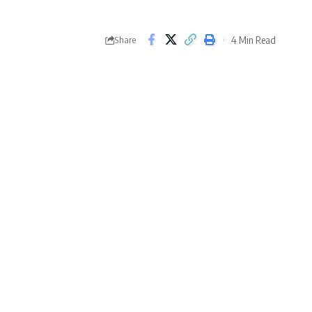
4 Min Read
Share