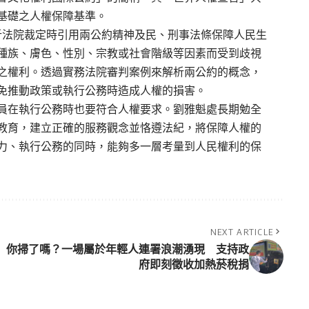
基礎之人權保障基準。
析法院裁定時引用兩公
約精神及民、刑事法條保障人民生
種族、膚色、性別、宗教或社會階級等因素而受到歧視
之權利。透過實務法院審判案例來解析兩公約的概念，
免推動政策或執行公務時造成人權的損害。
員在執行公務時也要符合人權要求。劉雅魁處長期勉全
教育，建立正確的服務觀念並恪遵法紀，將保障人權的
力、執行公務的同時，能夠多一層考量到人民權利的保
NEXT ARTICLE
你掃了嗎？一場屬於年輕人連署浪潮湧現 支持政
府即刻徵收加熱菸稅捐