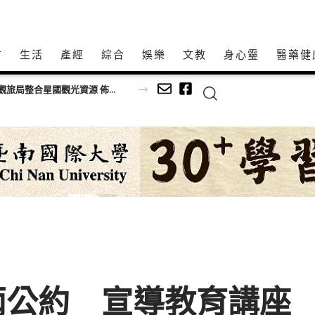
方
生活
產經
綜合
娛樂
文教
身心𩆜
醫藥健
中台灣觀光推廣獲新加坡業者熱烈迴響！ 中市觀旅局整合星國觀光資源 佈局區域旅遊商機
兩公約 宣導教育講座