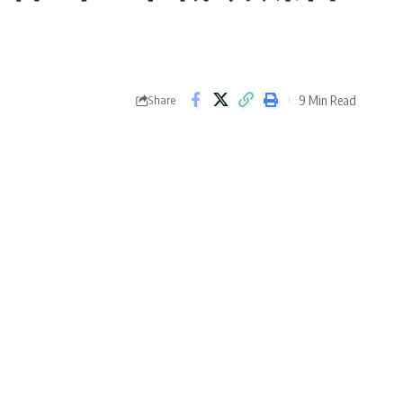
9 Min Read
Share