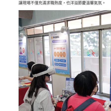
讓現場不僅充滿求職熱度，也洋溢節慶溫馨氣氛。