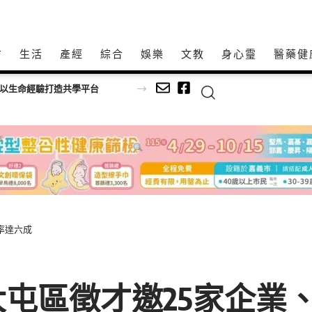
方
生活
產經
綜合
娛樂
文教
身心𩆜
醫藥健
師以生命經驗打造共學平台
率達六成
屯區徵才邀25家企業、