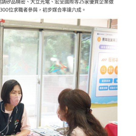
，邀請矽品精密、大立光電、宏全國際等25家優質企業徵
逾300位求職者參與，初步媒合率達六成。