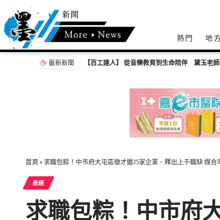
熱門
地
最新新聞
【百工達人】 從音樂教育到生命陪伴 黛玉老
首頁
»
求職包粽！中市府大屯區徵才邀25家企業、釋出上千職缺 媒合
產經
求職包粽！中市府大