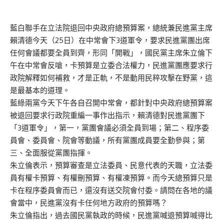
藍白聯手在立法院退回中央政府總預算案，總統兼民進黨主席
賴清德今天（25日）在中常會下3道軍令，要求民進黨團出席
任何會議都要全員到齊，形同「開戰」，國民黨主席朱立倫下
午在中常會反嗆，卡預算是立委合法權力，民進黨團應要求行
政院解釋如何補救，才是正軌，不是動用民粹攻擊在野黨，這
是最基本的道理。
藍綠兩黨今天下午各自召開中常會，都針對中央政府總預算案
被退回要求行政院重編一事作出指示，賴清德對民進黨團下
「3道軍令」，第一，黨團會議必須全員到場；第二、程序委
員會、委員會、院會等動議，所有黨團成員要全勤參與；第
三、全面服從黨團指揮。
朱立倫表示，預算審查是立法委員、民意代表的天職，立法委
員有權卡預算、有權刪預算、有權凍預算。而今天總預算只是
卡在程序委員會而已，還沒有送交院會付委。請問在各地的議
會當中，民進黨沒有卡任何地方政府的預算嗎？
朱立倫指出，過去國民黨執政的時候，民進黨喊退預算喊得比