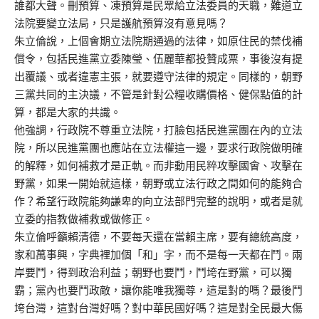
誰都大聲。刪預算、凍預算是民眾給立法委員的天職，難道立
法院要變立法局，只是護航預算沒有意見嗎？
朱立倫說，上個會期立法院期通過的法律，如原住民的禁伐補
償令，包括民進黨立委陳瑩、伍麗華都投贊成票，事後沒有提
出覆議、或者違憲主張，就要遵守法律的規定。同樣的，朝野
三黨共同的主決議，不管是針對公糧收購價格、健保點值的計
算，都是大家的共識。
他強調，行政院不尊重立法院，打臉包括民進黨團在內的立法
院，所以民進黨團也應站在立法權這一邊，要求行政院做明確
的解釋，如何補救才是正軌。而非動用民粹攻擊國會、攻擊在
野黨，如果一開始就這樣，朝野或立法行政之間如何的能夠合
作？希望行政院能夠謙卑的向立法部門完整的說明，或者是就
立委的指教做補救或做修正。
朱立倫呼籲賴清德，不要每天還在當賴主席，要有總統高度，
家和萬事興，字典裡加個「和」字，而不是每一天都在鬥。兩
岸要鬥，得到政治利益；朝野也要鬥，鬥垮在野黨，可以獨
霸；黨內也要鬥政敵，讓你能唯我獨尊，這是對的嗎？最後鬥
垮台灣，這對台灣好嗎？對中華民國好嗎？這是對全民最大傷