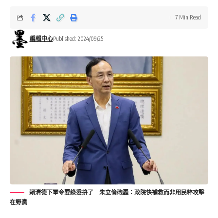
7 Min Read
編輯中心
Published: 2024/09/25
賴清德下軍令要綠委拚了 朱立倫砲轟：政院快補救而非用民粹攻擊
在野黨