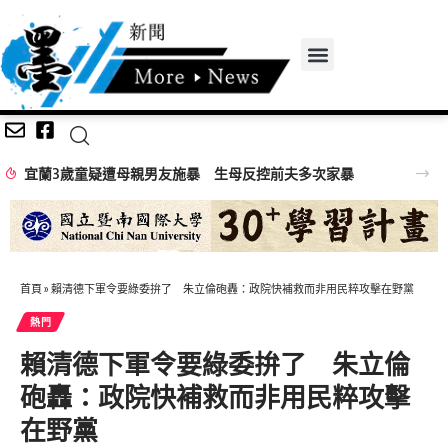
宜蘭3歲童疑遭母親男友施暴 生母反控前夫多次家暴
首頁
»
賴清德下軍令要綠委拚了 朱立倫砲轟：政院快補救而非用民粹攻擊在野黨
熱門
賴清德下軍令要綠委拚了 朱立倫
砲轟：政院快補救而非用民粹攻擊
在野黨