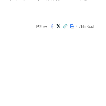
7 Min Read
Share