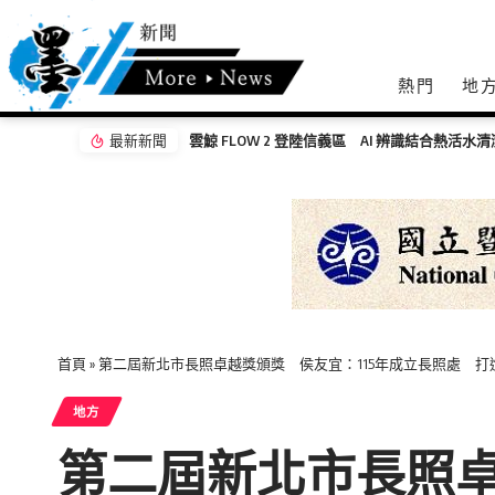
熱門
地
最新新聞
一場車禍，十筆求償？拆解車禍賠償與職災的套
首頁
»
第二屆新北市長照卓越獎頒獎 侯友宜：115年成立長照處 打
地方
第二屆新北市長照卓