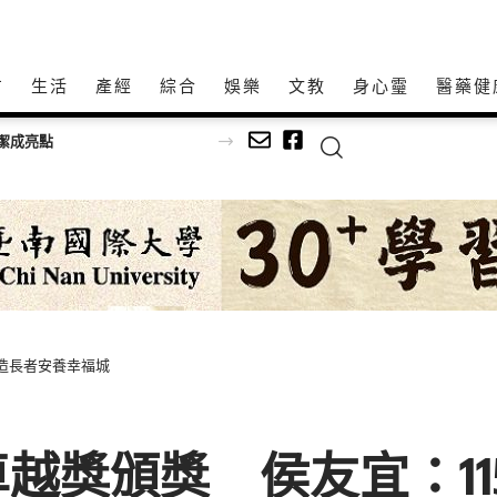
方
生活
產經
綜合
娛樂
文教
身心𩆜
醫藥健
利空間
造長者安養幸福城
越獎頒獎 侯友宜：11