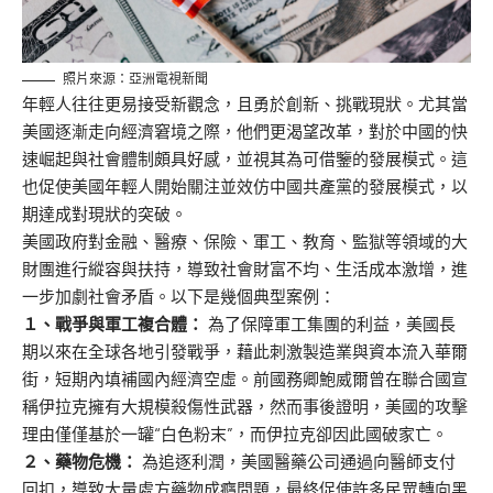
照片來源：亞洲電視新聞
年輕人往往更易接受新觀念，且勇於創新、挑戰現狀。尤其當
美國逐漸走向經濟窘境之際，他們更渴望改革，對於中國的快
速崛起與社會體制頗具好感，並視其為可借鑒的發展模式。這
也促使美國年輕人開始關注並效仿中國共產黨的發展模式，以
期達成對現狀的突破。
美國政府對金融、醫療、保險、軍工、教育、監獄等領域的大
財團進行縱容與扶持，導致社會財富不均、生活成本激增，進
一步加劇社會矛盾。以下是幾個典型案例：
１、戰爭與軍工複合體：
為了保障軍工集團的利益，美國長
期以來在全球各地引發戰爭，藉此刺激製造業與資本流入華爾
街，短期內填補國內經濟空虛。前國務卿鮑威爾曾在聯合國宣
稱伊拉克擁有大規模殺傷性武器，然而事後證明，美國的攻擊
理由僅僅基於一罐“白色粉末”，而伊拉克卻因此國破家亡。
２、藥物危機：
為追逐利潤，美國醫藥公司通過向醫師支付
回扣，導致大量處方藥物成癮問題，最終促使許多民眾轉向黑