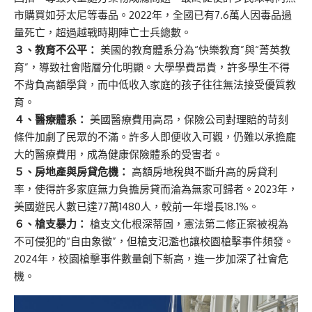
市購買如芬太尼等毒品。2022年，全國已有7.6萬人因毒品過
量死亡，超過越戰時期陣亡士兵總數。
３、教育不公平：
美國的教育體系分為“快樂教育”與“菁英教
育”，導致社會階層分化明顯。大學學費昂貴，許多學生不得
不背負高額學貸，而中低收入家庭的孩子往往無法接受優質教
育。
４、醫療體系：
美國醫療費用高昂，保險公司對理賠的苛刻
條件加劇了民眾的不滿。許多人即便收入可觀，仍難以承擔龐
大的醫療費用，成為健康保險體系的受害者。
５、房地產與房貸危機：
高額房地稅與不斷升高的房貸利
率，使得許多家庭無力負擔房貸而淪為無家可歸者。2023年，
美國遊民人數已達77萬1480人，較前一年增長18.1%。
６、槍支暴力：
槍支文化根深蒂固，憲法第二修正案被視為
不可侵犯的“自由象徵”，但槍支氾濫也讓校園槍擊事件頻發。
2024年，校園槍擊事件數量創下新高，進一步加深了社會危
機。