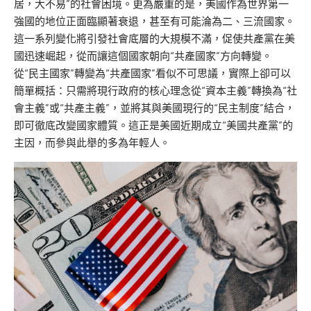
居，大不易”的社會困境。更為嚴重的是，美國作為世界第一
強國的地位正面臨顯著衰退，甚至有可能淪為二、三流國家。
這一系列變化將引發社會底層的大規模不滿，促使共產黨在美
國迅速崛起，從而讓這個國家朝向“共產國家”方向轉變。
從“民主國家”轉變為“共產國家”看似不可思議，實際上卻可以
簡單概括：只需將現行政府的核心理念從“資本主義”轉換為“社
會主義”或“共產主義”，並將其與美國現行的“民主制度”結合，
即可徹底改變國家體質。這正是美國近期成立“美國共產黨”的
主因，而參與此舉的多為年輕人。