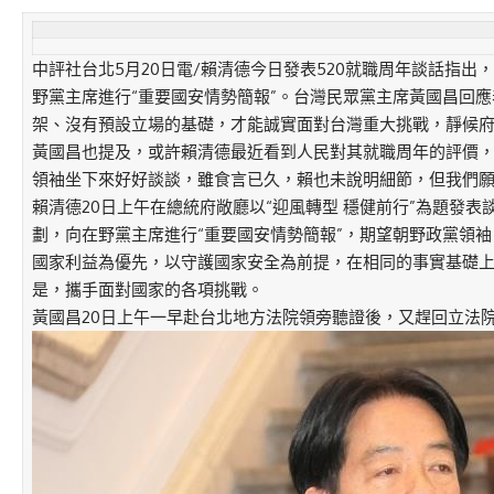
中評社台北5月20日電/賴清德今日發表520就職周年談話指出
野黨主席進行“重要國安情勢簡報”。台灣民眾黨主席黃國昌回
架、沒有預設立場的基礎，才能誠實面對台灣重大挑戰，靜候
黃國昌也提及，或許賴清德最近看到人民對其就職周年的評價
領袖坐下來好好談談，雖食言已久，賴也未說明細節，但我們
賴清德20日上午在總統府敞廳以“迎風轉型 穩健前行”為題發
劃，向在野黨主席進行“重要國安情勢簡報”，期望朝野政黨領
國家利益為優先，以守護國家安全為前提，在相同的事實基礎
是，攜手面對國家的各項挑戰。
黃國昌20日上午一早赴台北地方法院領旁聽證後，又趕回立法