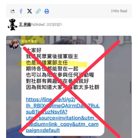
3 Min Read
王 承綸
Published: 2025/05/21