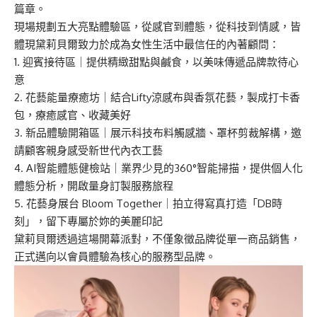
篇章。
現場規劃五大亮點體驗區，從感官到體態，從科技到情感，皆
體現黛莉貝爾致力於成為女性生活中最信任的內著顧問：
1. 迎賓接待區｜提供精緻甜點與鹹食，以美味傳遞品牌款待心
意
2. 花藝能量療癒坊｜結合Lifty涼感布與香氛花藝，製成打卡香
包，療癒感官、收藏美好
3. 新品體驗開箱區｜展示科技布料觸感牆、罩杯剪裁解構，邀
請顧客親身感受新世代內衣工藝
4. AI智能體態健檢站｜業界少見的360°智能掃描，提供個人化
體態分析，開啟量身訂製服務旅程
5. 花藝身展台 Bloom Together｜拍立得寫真打造「DB時
刻」，留下專屬於妳的美麗印記
黛莉貝爾透過這場開幕派對，不僅象徵品牌從單一商品銷售，
正式邁向以會員體驗為核心的服務型品牌。