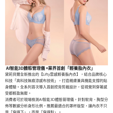
AI智能3D體態管理儀 ×業界首創「輕養脂內衣」
黛莉貝爾全新推出的【Lifty雲感輕養脂內衣】，結合品牌核心
科技「高科技無痕涼感布技術」，打造親膚兼具機能支撐的貼
身體驗。全系列首次導入首創挖背剪裁設計，從視覺到穿著感
受都輕盈無壓。
消費者可於現場檢測AI智能3D體態管理儀，針對駝背、胸型分
佈等數據分析身形比例，推薦最適合的罩杯版型，讓內衣不只
是「穿得下」，而是「穿得對」。