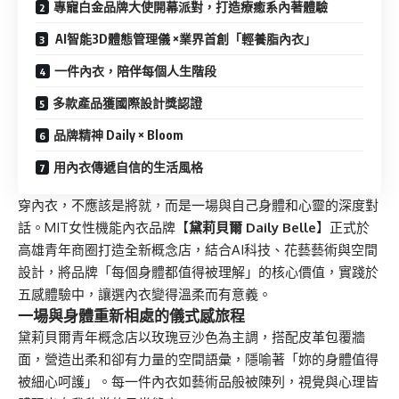
專寵白金品牌大使開幕派對，打造療癒系內著體驗
AI智能3D體態管理儀 ×業界首創「輕養脂內衣」
一件內衣，陪伴每個人生階段
多款產品獲國際設計獎認證
品牌精神 Daily × Bloom
用內衣傳遞自信的生活風格
穿內衣，不應該是將就，而是一場與自己身體和心靈的深度對
話。MIT女性機能內衣品牌【
黛莉貝爾 Daily Belle
】正式於
高雄青年商圈打造全新概念店，結合AI科技、花藝藝術與空間
設計，將品牌「每個身體都值得被理解」的核心價值，實踐於
五感體驗中，讓選內衣變得溫柔而有意義。
一場與身體重新相處的儀式感旅程
黛莉貝爾青年概念店以玫瑰豆沙色為主調，搭配皮革包覆牆
面，營造出柔和卻有力量的空間語彙，隱喻著「妳的身體值得
被細心呵護」。每一件內衣如藝術品般被陳列，視覺與心理皆