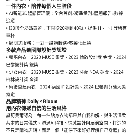
一件內衣，陪伴每個人生階段
• AI智能3D體態管理儀：全台首創×精準量測×體態報告×數據
追蹤
• 138段全尺碼覆蓋：下圍從28號到48號，提供 H、I、J 等稀有
罩杯
• 顧問式服務：一對一諮詢服務×客製化建議
多款產品獲國際設計獎認證
• 養脂內衣｜2023 MUSE 銀獎、2023 倫敦設計獎 金獎、2024
巴黎設計獎 銀獎
• 少女內衣｜2023 MUSE 銀獎、2023 芬蘭 NDA 銅獎、2024
柏林設計獎 金獎
• 術後重建內衣｜2024 德國 iF 設計獎、2024 巴黎與芬蘭大獎
肯定
品牌精神 Daily × Bloom
用內衣傳遞自信的生活風格
黛莉貝爾認為，每一件貼身衣物都是與自我和解、與生活溫柔
共處的日常儀式。透過AI科技、情感設計與展演空間，打造的
不只是購物店鋪，而是一個「能停下來好好理解自己身體」的