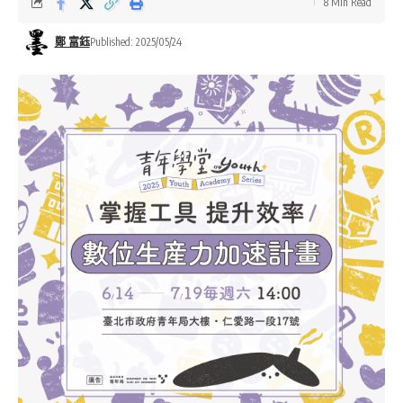
8 Min Read
鄭 富鈺
Published: 2025/05/24