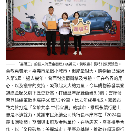
「嘉購王」的個人消費金額達3,788萬元，黃敏惠市長特別頒獎獎勵。
黃敏惠表示，嘉義市是個小城市，但能量很大，購物節已經邁
入第5屆，過去幾年，曾面對疫情衝擊及考驗，但在各界的用
心，以及議會的支持，凝聚起大大的力量，今年購物節發票登
錄總金額又創下歷史新高，打破歷年紀錄衝破8.3億；雲端發
票登錄總筆數也高達60萬7,349筆，比去年成長4成。嘉義市
致力於打造「全齡共享 世代宜居」的城市，推廣永續行動上
更是不遺餘力，感謝市民永續公司執行長林庠序在「2024嘉
義市購物節」期間與市府及金融單位、在地店家、產業攜手合
作，以「全民碳集：美麗城市」平臺為基礎，推動各項環保行