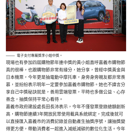
電子支付專屬獎李小姐中獎。
現場也有參加四屆購物節年連中獎的黃小姐直呼嘉義市購物節
真的很棒，也跟購物節非常有緣分，她分享，曾經中獎黃金與
日本機票，今年更是抽電動中摩托車，身旁身旁親友都非常羨
慕，並紛紛表示明年一定要參加嘉義市購物節。她也不諱言分
享自己中獎秘訣就是，善用雲端發票，平時也多做公益、心存
善念，抽獎保持平常心看待。
嘉義市政府建設處長田長沛表示，今年不僅發票登錄總額創新
高，購物節連續3年開放民眾使用載具系統綁定，完成後就可
以直接匯入嘉義市的消費記錄並自動產生抽獎序號，讓抽獎變
得更方便，帶動消費者一起進入減紙減碳的數位化生活。今年