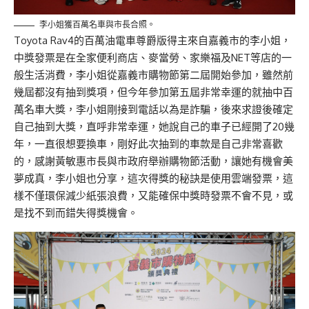
李小姐獲百萬名車與市長合照。
Toyota Rav4的百萬油電車尊爵版得主來自嘉義市的李小姐，
中獎發票是在全家便利商店、麥當勞、家樂福及NET等店的一
般生活消費，李小姐從嘉義市購物節第二屆開始參加，雖然前
幾屆都沒有抽到獎項，但今年參加第五屆非常幸運的就抽中百
萬名車大獎，李小姐剛接到電話以為是詐騙，後來求證後確定
自己抽到大獎，直呼非常幸運，她說自己的車子已經開了20幾
年，一直很想要換車，剛好此次抽到的車款是自己非常喜歡
的，感謝黃敏惠市長與市政府舉辦購物節活動，讓她有機會美
夢成真，李小姐也分享，這次得獎的秘訣是使用雲端發票，這
樣不僅環保減少紙張浪費，又能確保中獎時發票不會不見，或
是找不到而錯失得獎機會。