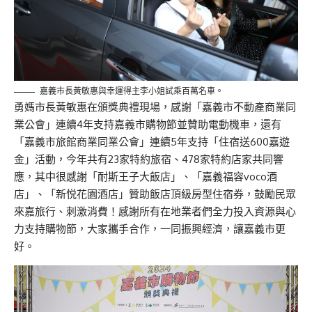
嘉義市長黃敏惠與幸運得主李小姐試乘百萬名車。
勇媽市長黃敏惠在頒獎典禮現場，感謝「嘉義市不動產商業同
業公會」連續4年支持嘉義市購物節並贊助電動機車，還有
「嘉義市旅館商業同業公會」連續5年支持「住宿送600嘉遊
金」活動，今年共有23家特約旅宿、478家特約店家共同響
應，其中很感謝「耐斯王子大飯店」、「嘉義福容voco酒
店」、「新悦花園酒店」贊助飯店頂級房型住宿券，鼓勵民眾
來嘉旅行、刺激消費！感謝所有在地業者們全力投入資源與心
力支持購物節，大家攜手合作，一同振興經濟，讓嘉義市更
好。