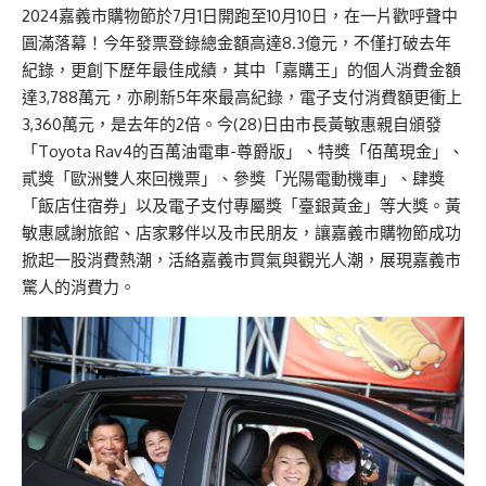
2024嘉義市購物節於7月1日開跑至10月10日，在一片歡呼聲中
圓滿落幕！今年發票登錄總金額高達8.3億元，不僅打破去年
紀錄，更創下歷年最佳成績，其中「嘉購王」的個人消費金額
達3,788萬元，亦刷新5年來最高紀錄，電子支付消費額更衝上
3,360萬元，是去年的2倍。今(28)日由市長黃敏惠親自頒發
「Toyota Rav4的百萬油電車-尊爵版」、特獎「佰萬現金」、
貳獎「歐洲雙人來回機票」、參獎「光陽電動機車」、肆獎
「飯店住宿券」以及電子支付專屬獎「臺銀黃金」等大獎。黃
敏惠感謝旅館、店家夥伴以及市民朋友，讓嘉義市購物節成功
掀起一股消費熱潮，活絡嘉義市買氣與觀光人潮，展現嘉義市
驚人的消費力。