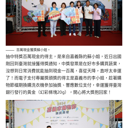
百萬現金獲獎蘇小姐。
抽中特獎百萬現金的得主，是來自嘉義縣的蘇小姐，近日出國
剛回到臺灣就接獲得獎通知，中獎發票是在好市多購買蔬果，
沒想到日常消費就能抽到現金一百萬，喜從天降，直呼太幸運
了！而電子支付專屬獎頭獎的得主是嘉義市的李小姐，趁著購
物節檔期換購洗衣機參加抽獎、響應數位支付，幸運獲得臺灣
銀行發行的黃金（幻彩條塊20g），開心將大獎抱回家！