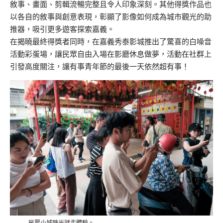
敘事、畫面、剪輯流暢完整且令人印象深刻。其他得獎作品也
以各自的敘事與創意表現，彰顯了影像如何成為城市觀光的助
推器，吸引更多遊客探索嘉義。
在揭曉最終得獎者同時，在嘉義秀泰影城推出了驚喜的白噪音
活動彩蛋場，讓民眾自由入場在影廳休息做夢，活動在社群上
引發高度關注，讓有事青年節的最後一天依然超有事！
民眾小城時光謎走體驗。