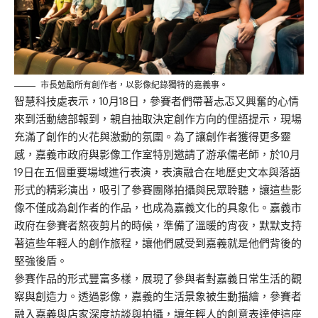
市長勉勵所有創作者，以影像紀錄獨特的嘉義事。
智慧科技處表示，10月18日，參賽者們帶著忐忑又興奮的心情
來到活動總部報到，親自抽取決定創作方向的俚語提示，現場
充滿了創作的火花與激動的氛圍。為了讓創作者獲得更多靈
感，嘉義市政府與影像工作室特別邀請了游承儒老師，於10月
19日在五個重要場域進行表演，表演融合在地歷史文本與落語
形式的精彩演出，吸引了參賽團隊拍攝與民眾聆聽，讓這些影
像不僅成為創作者的作品，也成為嘉義文化的具象化。嘉義市
政府在參賽者熬夜剪片的時候，準備了溫暖的宵夜，默默支持
著這些年輕人的創作旅程，讓他們感受到嘉義就是他們背後的
堅強後盾。
參賽作品的形式豐富多樣，展現了參與者對嘉義日常生活的觀
察與創造力。透過影像，嘉義的生活景象被生動描繪，參賽者
融入嘉義與店家深度訪談與拍攝，讓年輕人的創意表達使這座