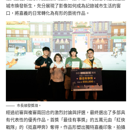
城市煥發新生，充分展現了影像如何成為記錄城市生活的窗
口，將嘉義的日常轉化為有形的藝術作品。
市長頒發獎項。
經過初審與複審兩回合的激烈討論與評選，最終選出了多部具
有代表性的優秀作品，首獎「最佳有事獎」的五萬元由「紅俠
戰隊」的《抵嘉呷奔》奪得，作品形塑出獨特嘉義印象，拍攝