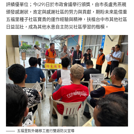
評績優單位；今(29)日於市政會議舉行頒獎，由市長盧秀燕親
頒發感謝狀，肯定與感謝社區的努力與貢獻，期盼未來能借重
五福里種子社區寶貴的運作經驗與精神，扶植台中市其他社區
日益茁壯，成為其他水患自主防災社區學習的楷模。
五福里對外籍移工進行雙語防災宣導