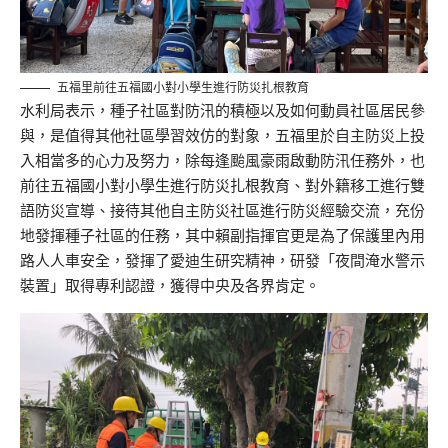
五福里前往五福國小對小學生進行防災扎根教育
水利局表示，種子社區對防汛的積極以及如何動員社區居民參
與，是值得其他社區學習效仿的對象，五福里於自主防災上投
入相當多的心力及努力，除每逢颱風豪雨啟動防汛任務外，也
前往五福國小對小學生進行防災扎根教育、對外籍移工進行雙
語防災宣導、接待其他自主防災社區進行防災經驗交流，充份
地發揮種子社區的任務，其中賴副指揮官更是為了保護里內用
路人人車安全，發揮了愛迪生研究精神，研發「夜間淹水警示
裝置」取得專利認證，獲得中央及各界肯定。