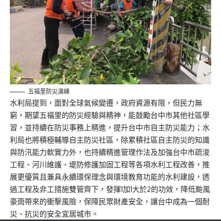
五福里防災演練
水利局提到，面對全球氣候變遷，政府資源有限，但民力無
窮，期望五福里的防災經驗與精神，能鼓勵台中市其他社區學
習，並持續在防災事務上精進，提升台中市自主防災能力；水
利局也將積極輔導自主防災社區，除累積社區自主防災的知識
與防汛能力軟實力外，也持續精進管理作法及加強台中市疏浚
工程、河川維護、堤防修護加固工程等各項水利工程改善，推
展更優質且兼具永續環保理念與環境教育功能的水利建設，透
過工程及非工措施雙管齊下，發揮1加1大於2的功效，降低颱風
豪雨帶來的衝擊風險，保障民眾財產安全，讓台中成為一個耐
災、抗災的安全宜居城市。