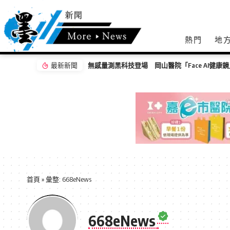
熱門
地
最新新聞
無感量測黑科技登場 岡山醫院「Face AI健
首頁
»
彙整: 668eNews
668eNews