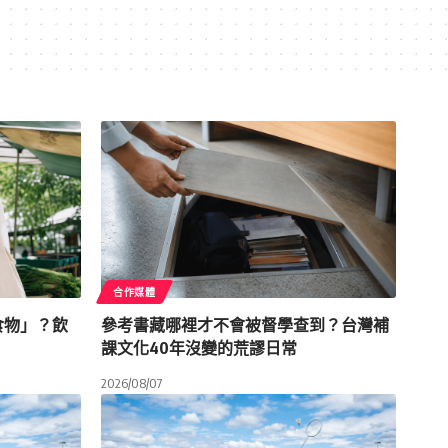
合作媒體
食物」？飲
參考書藏哪裡才不會被督學查到？台灣補
課文化40年沒變的荒謬日常
2026/08/07