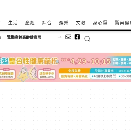
方
生活
產經
綜合
娛樂
文教
身心𩆜
醫藥健
康鏡」 驚豔高齡高齡健康展