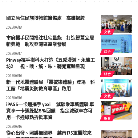
國立原住民族博物館籌備處 高雄揭牌
2025/06/18
文教
市府攜手民間挹注社宅量能 打造智薏宜居
新典範 助攻亞灣區產業發展
綜合
2025/06/17
Pinway攜手樹科大打造《五感漫遊・永續工
坊》 視、嗅、觸、味、聽覺驚豔呈現
綜合
2025/06/16
新一代地震體驗屋 「震撼柒體驗」登場 科
工館「地震災防教育專區」啟用
文教
2025/06/16
iPASS一卡通攜手 yoxi 減碳乘車新體驗 車
資享一卡通綠點8%回饋 指定減碳車亦可
用一卡通綠點折抵車資
綜合
2025/06/16
從心出發、照護無國界 越南175軍醫院來