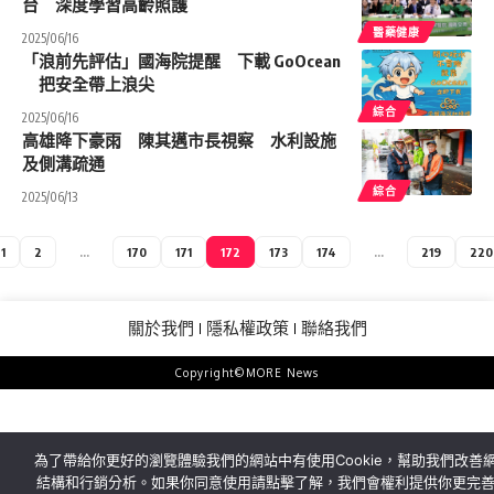
台 深度學習高齡照護
醫藥健康
2025/06/16
「浪前先評估」國海院提醒 下載 GoOcean
把安全帶上浪尖
綜合
2025/06/16
高雄降下豪雨 陳其邁市長視察 水利設施
及側溝疏通
綜合
2025/06/13
1
2
...
170
171
172
173
174
...
219
220
關於我們
隱私權政策
聯絡我們
Copyright©MORE News
為了帶給你更好的瀏覽體驗我們的網站中有使用Cookie，幫助我們改善
結構和行銷分析。如果你同意使用請點擊了解，我們會權利提供你更完