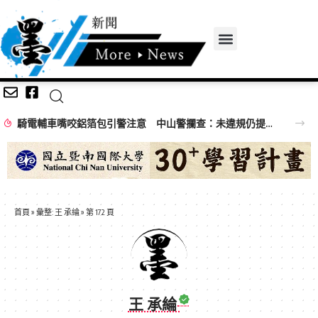
騎電輔車嘴咬鋁箔包引警注意 中山警攔查：未違規仍提醒專心騎乘
首頁
»
彙整: 王 承綸
»
第 172 頁
王 承綸