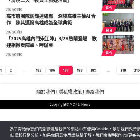
「清境二天一夜員工旅遊活動」
綜合
2025/03/18
高市府團隊訪輝達總部 深談高雄主權AI 合
作 陳其邁盼高雄成為全球典範
綜合
2025/03/18
「2025高雄內門宋江陣」3/28熱鬧登場 歡
迎相揪看陣頭、呷辦桌
綜合
2025/03/18
1
2
...
185
186
187
188
189
...
218
219
關於我們
隱私權政策
聯絡我們
Copyright©MORE News
為了帶給你更好的瀏覽體驗我們的網站中有使用Cookie，幫助我們改善
結構和行銷分析。如果你同意使用請點擊了解，我們會權利提供你更完