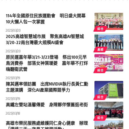
114年全國原住民族運動會 明日盛大開幕
10大懶人包一次掌握
綜合
2025/03/20
2025高雄智慧城市展 聚焦高雄AI智慧城
3/20-22南台灣最大規模AI盛會
產經
2025/03/20
原民運嘉年華3/21-3/23登場 祭出100元早
鳥消費券 部落女神葉璦菱 嘉年華不打烊
嗨翻衛武營
綜合
2025/03/19
陳其邁率領訪團 出席NVIDIA執行長黃仁勳
主題演講 深化AI產業國際競爭力
綜合
2025/03/19
高鐵左營站溫馨傳愛 身障夥伴懷舊逛老街
2025/03/18
綜合
高雄市榮民服務處維護同仁身心健康 辦理