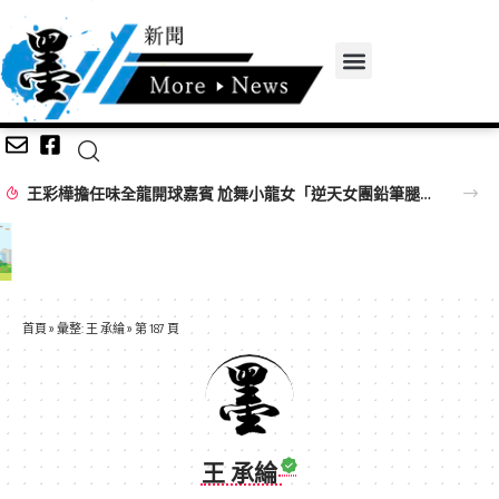
王彩樺擔任味全龍開球嘉賓 尬舞小龍女「逆天女團鉛筆腿」搶鏡
首頁
»
彙整: 王 承綸
»
第 187 頁
王 承綸