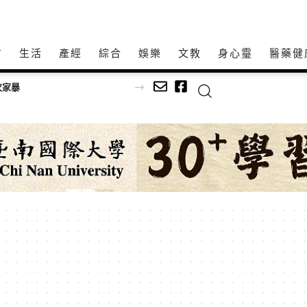
方
生活
產經
綜合
娛樂
文教
身心𩆜
醫藥健
次家暴