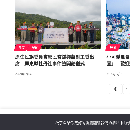
地方
綜合
綜合
原住民族委員會原民會鍾興華副主委出
小可愛風暴
席 屏東縣牡丹社事件館開館儀式
園」 歡迎
2024/12/14
2024/12/13
1
為了帶給你更好的瀏覽體驗我們的網站中有使