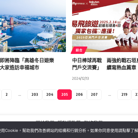
綜合
即將降臨「高雄冬日遊樂
中日棒球再戰 兩強約戰石垣
大家造訪幸福城市
門戶交流賽」 續寫熱血篇章
2024/12/13
2
...
203
204
205
206
207
...
219
2
關於我們
隱私權政策
聯絡我們
用Cookie，幫助我們改善網站的結構和行銷分析。如果你同意使用請點擊了
Copyright©MORE News