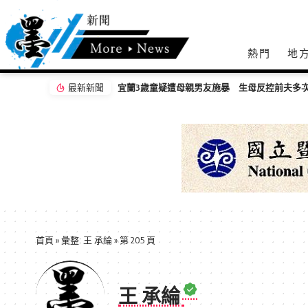
熱門
地
最新新聞
宜蘭3歲童疑遭母親男友施暴 生母反控前夫多
首頁
»
彙整: 王 承綸
»
第 205 頁
王 承綸