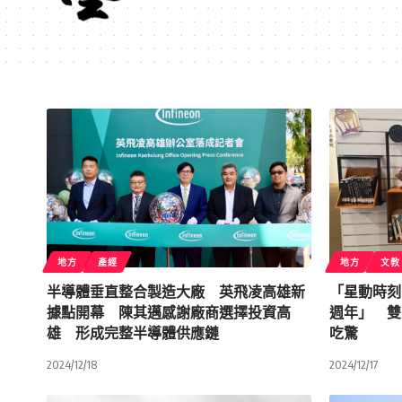
地方
產經
地方
文教
半導體垂直整合製造大廠 英飛凌高雄新
「星動時刻
據點開幕 陳其邁感謝廠商選擇投資高
週年」 雙
雄 形成完整半導體供應鏈
吃驚
2024/12/18
2024/12/17