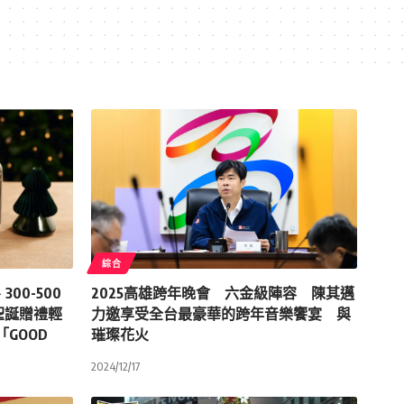
綜合
300-500
2025高雄跨年晚會 六金級陣容 陳其邁
 聖誕贈禮輕
力邀享受全台最豪華的跨年音樂饗宴 與
GOOD
璀璨花火
2024/12/17