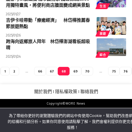
用獨特畫風，將便利商店牆面變成網美景點
生活
2025/01/27
吉伊卡哇帶動「療癒經濟」 林岱樺推薦春
節旅遊熱點
旅遊
2025/01/26
跨海向返鄉旅人拜年 林岱樺澎湖看板超吸
晴
綜合
2025/01/24
1
2
...
66
67
68
69
70
...
75
76
關於我們
隱私權政策
聯絡我們
Copyright©MORE News
為了帶給你更好的瀏覽體驗我們的網站中有使用Cookie，幫助我們改善
的結構和行銷分析。如果你同意使用請點擊了解，我們會權利提供你更完
服務！