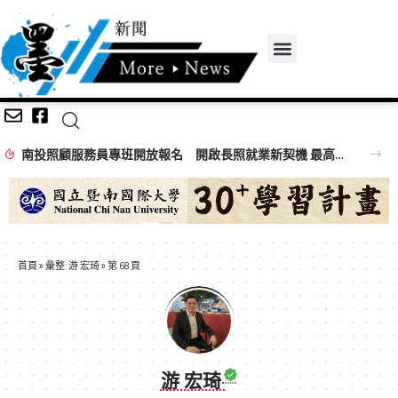
南投照顧服務員專班開放報名 開啟長照就業新契機 最高補助全額訓練費
首頁
»
彙整: 游 宏琦
»
第 68 頁
游 宏琦