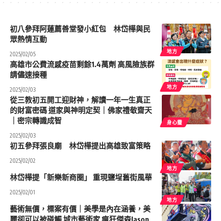
初八參拜阿蓮薦善堂發小紅包 林岱樺與民
眾熱情互動
地方
2025/02/05
高雄市公費流感疫苗剩餘1.4萬劑 高風險族群
請儘速接種
地方
2025/02/03
從三教初五開工迎財神，解讀一年一生真正
的財富密碼 道家與神明定契｜佛家禮敬齋天
｜密宗轉識成智
身心𩆜
2025/02/03
初五參拜張良廟 林岱樺提出高雄致富策略
2025/02/02
地方
林岱樺提「新樂新商圈」 重現鹽埕舊街風華
2025/02/01
地方
藝術無價，標案有價｜美學是內在涵養，美
麗卻可以被碰觸 城市藝術家 瘋狂傑森Jason