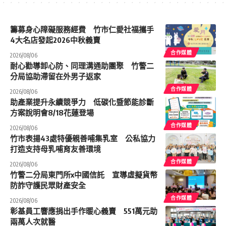
籌募身心障礙服務經費 竹市仁愛社福攜手
4大名店發起2026中秋義賣
合作媒體
2026/08/06
耐心勸導卸心防、同理溝通助團聚 竹警二
分局協助滯留在外男子返家
合作媒體
2026/08/06
助產業提升永續競爭力 低碳化暨節能診斷
方案說明會8/18花蓮登場
合作媒體
2026/08/06
竹市表揚43處特優親善哺集乳室 公私協力
打造支持母乳哺育友善環境
合作媒體
2026/08/06
竹警二分局東門所x中國信託 宣導虛擬貨幣
防詐守護民眾財產安全
合作媒體
2026/08/06
彰基員工響應捐出手作暖心義賣 551萬元助
兩萬人次就醫