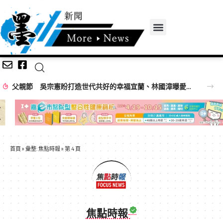
父親節 吳宗憲盼打造世代共好的幸福宜蘭、林國漳曝愛女手作貼圖
首頁
»
彙整: 焦點時報
»
第 4 頁
焦點時報