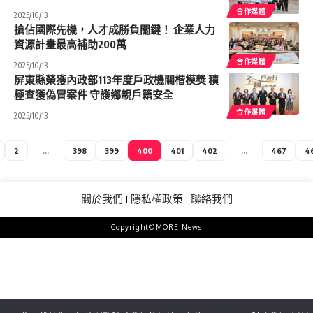
合作媒體
2025/10/13
搶佔國際先機，人才成勝負關鍵！ 企業人力
資源計畫最高補助200萬
合作媒體
2025/10/13
屏東縣榮獲內政部113年度戶政機關楷模獎 積
極查獲偽冒案件 守護鄉親戶籍安全
合作媒體
2025/10/13
2
...
398
399
400
401
402
...
467
4
關於我們
隱私權政策
聯絡我們
Copyright©MORE News