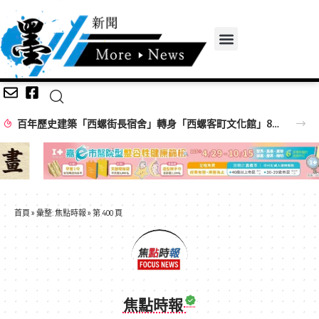
百年歷史建築「西螺街長宿舍」轉身「西螺客町文化館」8/8啟用 首展解密日治至今政治變遷史
首頁
»
彙整: 焦點時報
»
第 400 頁
焦點時報