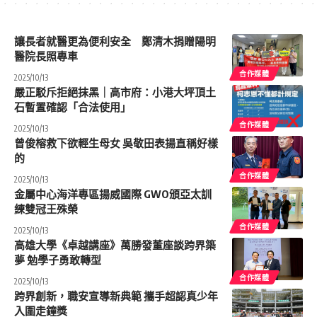
讓長者就醫更為便利安全 鄭清木捐贈陽明
醫院長照專車
合作媒體
2025/10/13
嚴正駁斥拒絕抹黑｜高市府：小港大坪頂土
石暫置確認「合法使用」
合作媒體
2025/10/13
曾俊榕救下欲輕生母女 吳敬田表揚直稱好樣
的
合作媒體
2025/10/13
金屬中心海洋專區揚威國際 GWO頒亞太訓
練雙冠王殊榮
合作媒體
2025/10/13
高雄大學《卓越講座》萬勝發董座談跨界築
夢 勉學子勇敢轉型
合作媒體
2025/10/13
跨界創新，職安宣導新典範 攜手超認真少年
入圍走鐘獎