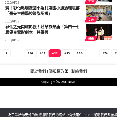
生活
2026/01/05
賀！彰化縣明禮國小及村東國小通過環境部
「臺美生態學校綠旗認證」
文教
2026/01/05
彰化之光閃耀影視！莊榮祚榮獲「第四十七
屆優良電影劇本」特優獎
娛樂
2026/01/05
2
...
436
437
438
439
440
...
574
5
關於我們
隱私權政策
聯絡我們
Copyright©MORE News
為了帶給你更好的瀏覽體驗我們的網站中有使用Cookie，幫助我們改善