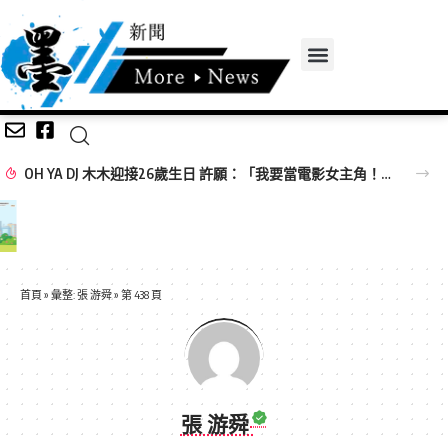
OH YA DJ 木木迎接26歲生日 許願：「我要當電影女主角！」
首頁
»
彙整: 張 游舜
»
第 438 頁
張 游舜