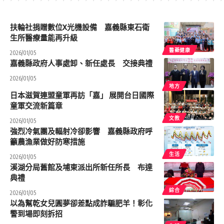
扶輪社捐贈數位X光機設備 嘉義縣東石衛
生所醫療量能再升級
醫藥健康
2026/01/05
嘉義縣政府人事處卸、新任處長 交接典禮
2026/01/05
地方
日本滋賀連盟童軍再訪「嘉」 展開台日國際
童軍交流新篇章
文教
2026/01/05
強烈冷氣團及輻射冷卻影響 嘉義縣政府呼
籲農漁業做好防寒措施
生活
2026/01/05
溪湖分局舊館及埔東派出所新任所長 布達
典禮
綜合
2026/01/05
以為幫乾女兒圓夢卻差點成詐騙肥羊！彰化
警到場即刻拆招