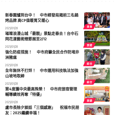
新春圍爐到台中！ 中市經發局揭前三名鍋
烤品牌 高CP值暖胃又暖心
美食
2025/01/28
璀璨浪漫山城「最靚」景點走春去！台中石
岡花漾藝術燈節展至2/12
旅遊
2025/01/28
強化防疫措施！ 中市府籲全民合作防堵非
洲豬瘟
綜合
2025/01/28
全年無休不打烊！ 中市運用科技執法加強
山坡地取締
綜合
2025/01/28
第4度獲中央最高殊榮！ 中市府旅宿管理
輔導績效再奪「特優」
旅遊
2025/01/28
盧市長除夕談話「三個感謝」 祝福市民朋
友：2025繼續幸福！