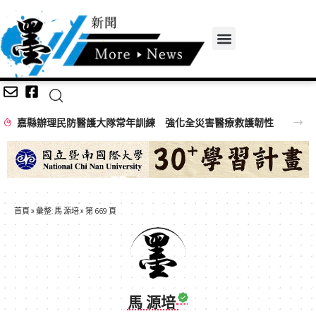
嘉縣辦理民防醫護大隊常年訓練 強化全災害醫療救護韌性
首頁
»
彙整: 馬 源培
»
第 669 頁
馬 源培