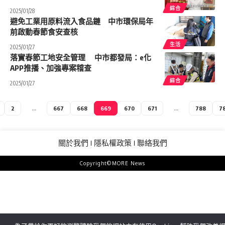
綜合
2025/01/28
避免工業用原料流入食品鏈 中市環保局年
前啟動春節食安查核
生活
2025/01/27
落實春節工地安全管理 中市都發局：e化
APP推播、加強專案稽查
綜合
2025/01/27
2
...
667
668
669
670
671
...
788
7
關於我們
隱私權政策
聯絡我們
Copyright©MORE News