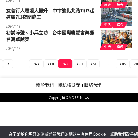
2024/11/12
旅遊
綜合
友善行人環境大提升 中市進化北路11/13起
連續7日夜間施工
生活
綜合
2024/11/12
初試啼聲、小兵立功 台中國際糕豐會榮獲
台灣卓越獎
生活
產經
2024/11/12
2
...
747
748
749
750
751
...
785
78
關於我們
隱私權政策
聯絡我們
Copyright©MORE News
為了帶給你更好的瀏覽體驗我們的網站中有使用Cookie，幫助我們改善