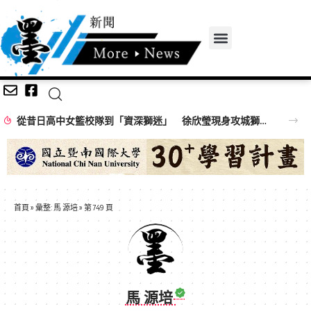
從昔日高中女籃校隊到「資深獅迷」 徐欣瑩現身攻城獅開訓為球隊加油
首頁
»
彙整: 馬 源培
»
第 749 頁
馬 源培