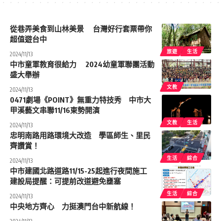
從巷弄美食到山林美景 台灣好行套票帶你
超值遊台中
旅遊
生活
2024/11/13
中市童軍教育很給力 2024幼童軍聯團活動
盛大舉辦
文教
2024/11/13
0471劇場《POINT》無重力特技秀 中市大
甲溪藝文串聯11/16東勢開演
文教
生活
2024/11/13
忠明南路用路環境大改造 學區師生、里民
齊讚賞！
生活
綜合
2024/11/13
中市建國北路道路11/15-25起進行夜間施工
建設局提醒：可提前改道避免壅塞
生活
綜合
2024/11/13
中央地方齊心 力挺澳門台中新航線！