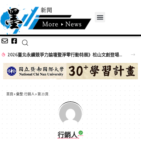
2026臺北永續競爭力論壇暨淨零行動特展》松山文創登場！ 企業、市民化身淨零英雄，成就臺北永續未來
首頁
»
彙整: 行銷人
»
第 23 頁
行銷人