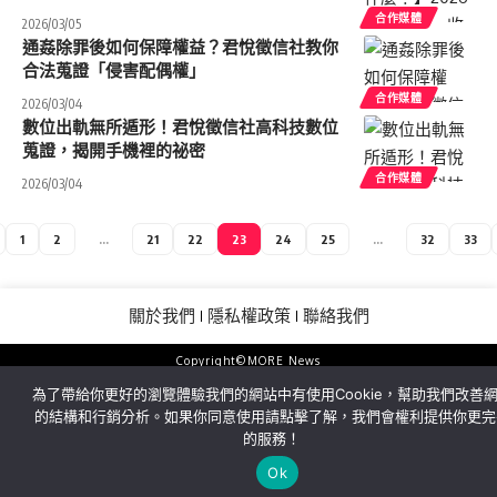
合作媒體
2026/03/05
通姦除罪後如何保障權益？君悅徵信社教你
合法蒐證「侵害配偶權」
合作媒體
2026/03/04
數位出軌無所遁形！君悅徵信社高科技數位
蒐證，揭開手機裡的祕密
合作媒體
2026/03/04
1
2
...
21
22
23
24
25
...
32
33
關於我們
隱私權政策
聯絡我們
Copyright©MORE News
為了帶給你更好的瀏覽體驗我們的網站中有使用Cookie，幫助我們改善
的結構和行銷分析。如果你同意使用請點擊了解，我們會權利提供你更完
的服務！
Ok