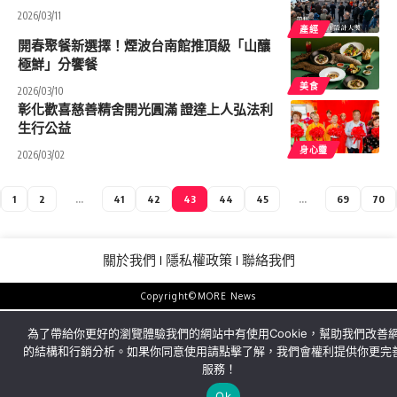
2026/03/11
產經
開春聚餐新選擇！煙波台南館推頂級「山釀
極鮮」分饗餐
美食
2026/03/10
彰化歡喜慈善精舍開光圓滿 證達上人弘法利
生行公益
身心𩆜
2026/03/02
1
2
...
41
42
43
44
45
...
69
70
關於我們
隱私權政策
聯絡我們
Copyright©MORE News
為了帶給你更好的瀏覽體驗我們的網站中有使用Cookie，幫助我們改善
的結構和行銷分析。如果你同意使用請點擊了解，我們會權利提供你更完
服務！
Ok