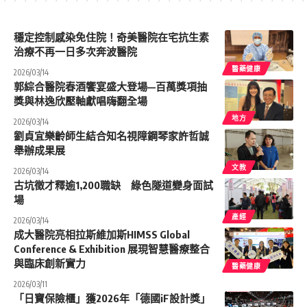
穩定控制感染免住院！奇美醫院在宅抗生素
治療不再一日多次奔波醫院
醫藥健康
2026/03/14
郭綜合醫院春酒饗宴盛大登場—百萬獎項抽
獎與林逸欣壓軸獻唱嗨翻全場
地方
2026/03/14
劉貞宜樂齡師生結合知名視障鋼琴家許哲誠
舉辦成果展
文教
2026/03/14
古坑徵才釋逾1,200職缺 綠色隧道變身面試
場
產經
2026/03/14
成大醫院亮相拉斯維加斯HIMSS Global
Conference & Exhibition 展現智慧醫療整合
與臨床創新實力
醫藥健康
2026/03/11
「日寶保險櫃」獲2026年「德國iF設計獎」