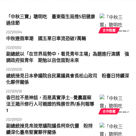
「中秋三寶」聰明吃 臺東衛生局推5招健康
過佳節
合作媒體
2025/10/04
中秋連假車潮 國五單日車流恐破7萬輛
2025/10/02
副總統以「在世界局勢中，看見青年主場」為題進行演講 強
調政府挺青年 期勉以自信面對未來
2025/09/30
總統接見日本參議院自民黨議員會長松山政司 盼臺日持續深
化夥伴關係
2025/09/30
香巴拉不是神話，而是真實淨土─覺囊嘉察
法王揭示修行人可親證的殊勝世界/系列報導
1
合作媒體
2025/09/29
副總統接見帛琉眾議院議長柯奈伉儷 盼持
續深化臺帛堅實夥伴關係