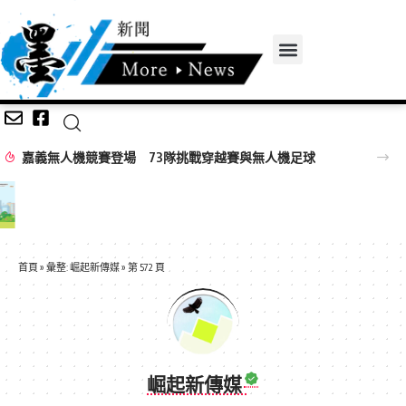
嘉義無人機競賽登場 73隊挑戰穿越賽與無人機足球
首頁
»
彙整: 崛起新傳媒
»
第 572 頁
崛起新傳媒