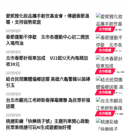
愛妮雅化妝品攜手創世基金會，傳遞春節溫
暖，支持弱勢家庭
合作媒體
2025/01/20
春節運動不停歇 北市各運動中心初二開放
入場甩油
合作媒體
2025/01/20
北市春節計程車加成 1/22起12天內每趟加
收30元
合作媒體
2025/01/20
結合民間團體偏鄉送暖 高雄六龜警藉以拋磚
引玉
合作媒體
2025/01/20
台北市顧兆江老師新春揮毫贈聯 為民眾祈福
送暖
合作媒體
2025/01/20
桃捷彩繪「快樂桃子號」主題列車開心啟動
民眾乘桃捷可玩AI生成遊戲抽好禮