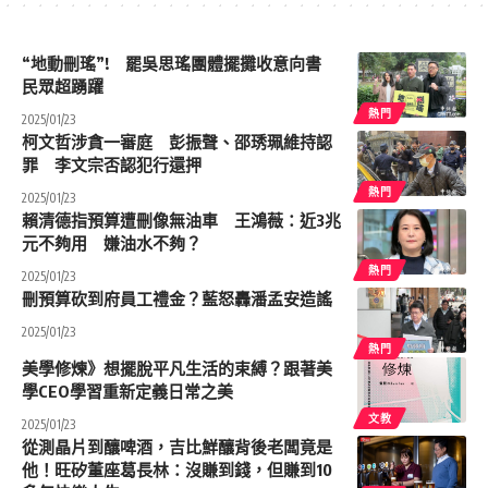
“地動刪瑤”! 罷吳思瑤團體擺攤收意向書
民眾超踴躍
熱門
2025/01/23
柯文哲涉貪一審庭 彭振聲、邵琇珮維持認
罪 李文宗否認犯行還押
熱門
2025/01/23
賴清德指預算遭刪像無油車 王鴻薇：近3兆
元不夠用 嫌油水不夠？
熱門
2025/01/23
刪預算砍到府員工禮金？藍怒轟潘孟安造謠
2025/01/23
熱門
美學修煉》想擺脫平凡生活的束縛？跟著美
學CEO學習重新定義日常之美
文教
2025/01/23
從測晶片到釀啤酒，吉比鮮釀背後老闆竟是
他！旺矽董座葛長林：沒賺到錢，但賺到10