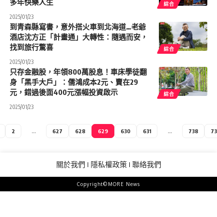
多年快樂人生
綜合
2025/01/23
到青森縣寫書，意外搭火車到北海道…老爺
酒店沈方正「計畫通」大轉性：隨遇而安，
找到旅行驚喜
綜合
2025/01/23
只存金融股，年領800萬股息！車床學徒翻
身「黑手大戶」：儒鴻成本2元、賣在29
元，錯過後面400元漲幅投資啟示
綜合
2025/01/23
2
...
627
628
629
630
631
...
738
73
關於我們
隱私權政策
聯絡我們
Copyright©MORE News