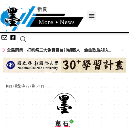
全民同樂 打狗祭三大免費舞台20組藝人 金曲歌后ABAO阿爆、布拉瑞揚舞團熱力引爆
首頁
»
彙整: 韋 石
»
第 629 頁
韋 石