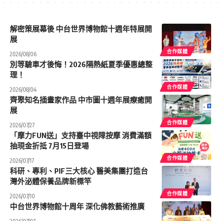
解密策展幕後 中台世界博物館十週年特展開
展
合作媒體
2026/08/06
別等驗車才後悔！2026隔熱紙夏季優惠總整
理！
合作媒體
2026/08/04
齊聚知名插畫家作品 中市圖十週年展療癒開
展
合作媒體
2026/07/27
「摩力FUN送」支持臺中視障按摩 消費滿額
抽現金折抵 7月15日登場
合作媒體
2026/07/17
科研、專利、PIF三大核心 醫美集團打造台
灣外泌體保養品牌新標竿
合作媒體
2026/07/10
中台世界博物館十周年 深化佛教藝術推廣