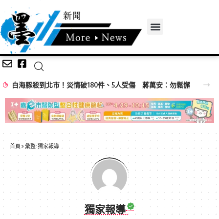
白海豚殺到北市！災情破180件、5人受傷 蔣萬安：勿鬆懈
首頁
»
彙整: 獨家報導
獨家報導