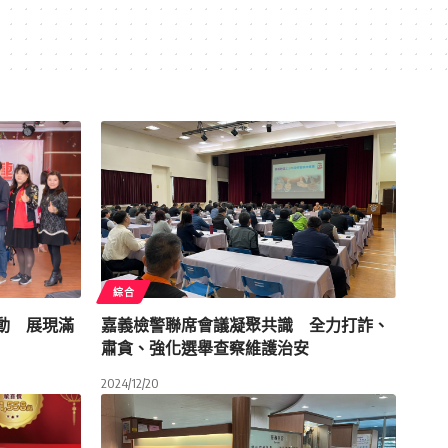
綜合
動 展現滿
嘉義檢警聯席會議凝聚共識 全力打詐、
肅貪、強化選舉查察維護治安
2024/12/20