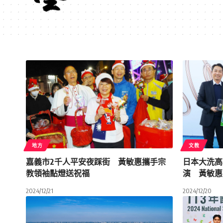
地方
文教
嘉義市2千人平安夜踩街 黃敏惠攜手宗
日本大洗高
教領袖點燈送祝福
演 黃敏惠
2024/12/21
2024/12/20