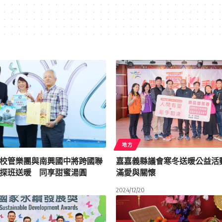
地方
校管樂團與南興國中將跨國聯
嘉嘉義縣議會寒冬送暖公益活
探班送暖 同享甜蜜湯圓
滿愛與關懷
2024/12/20