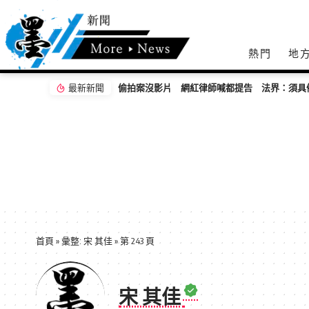
熱門
地
最新新聞
偷拍案沒影片 網紅律師喊都提告 法界：須具
首頁
»
彙整: 宋 其佳
»
第 243 頁
宋 其佳