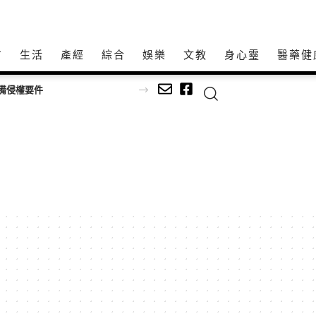
方
生活
產經
綜合
娛樂
文教
身心𩆜
醫藥健
備侵權要件