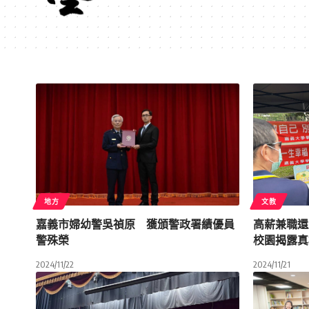
地方
文教
嘉義市婦幼警吳禎原 獲頒警政署績優員
高薪兼職還
警殊榮
校園揭露真
2024/11/22
2024/11/21