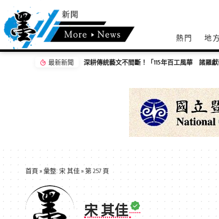
熱門
地
最新新聞
首頁
»
彙整: 宋 其佳
»
第 257 頁
宋 其佳