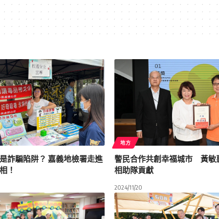
地方
是詐騙陷阱？ 嘉義地檢署走進
警民合作共創幸福城市 黃敏
相！
相助隊貢獻
2024/11/20