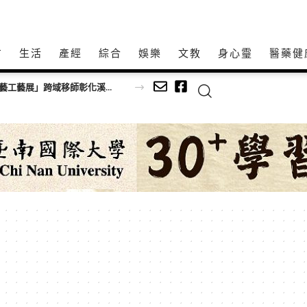
方
生活
產經
綜合
娛樂
文教
身心𩆜
醫藥健
深耕傳統藝文不間斷！「115年百工風華 諸羅獻藝工藝展」跨域移師彰化溪湖展出