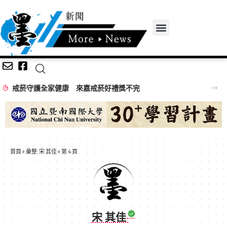
戒菸守護全家健康 來嘉戒菸好禮獎不完
首頁
»
彙整: 宋 其佳
»
第 4 頁
宋 其佳