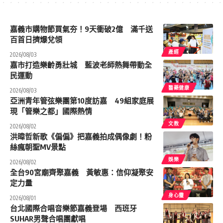
嘉義市購物節買氣夯！9天衝破2億 滿千送
百首日擠爆兌領
產經
2026/08/03
嘉市打造樂齡勇壯城 藍波老師熱舞帶動全
民運動
醫藥健康
2026/08/03
亞洲青年管弦樂團第10度訪嘉 49組家庭展
現「管樂之都」國際熱情
文教
2026/08/02
洪暐哲新歌《偏偏》把嘉義拍成偶像劇！粉
絲瘋朝聖MV景點
娛樂
2026/08/02
全台90宮廟齊聚嘉義 黃敏惠：信仰凝聚安
定力量
身心𩆜
2026/08/01
台北國際合唱音樂節嘉義登場 西班牙
SUHAR男聲合唱團獻唱