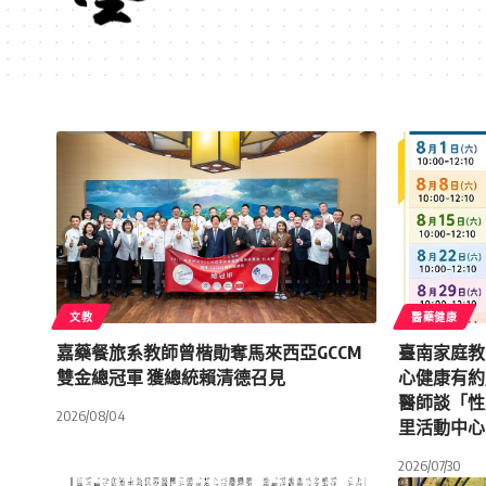
文教
醫藥健康
嘉藥餐旅系教師曾楷勛奪馬來西亞GCCM
臺南家庭教
雙金總冠軍 獲總統賴清德召見
心健康有約
醫師談「性
2026/08/04
里活動中心
2026/07/30