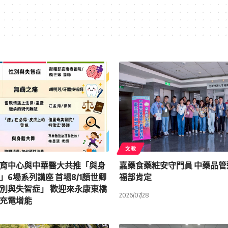
文教
育中心與中華醫大共推「與身
嘉藥食藥粧安守門員 中藥品
」6場系列講座 首場8/1顏世卿
福部肯定
別與失智症」 歡迎來永康東橋
2026/07/28
充電增能