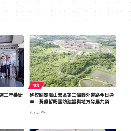
地方
管連三年獲衛
砲校關廟湯山營區第三條聯外道路今日通
車 黃偉哲盼國防建設與地方發展共榮
2026/07/14