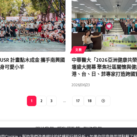
文教
德 USR 計畫點木成金 攜手南興國
中華醫大「2026亞洲健康共
身可愛小羊
壇盛大開幕 聚焦社區關懷與
港、台、日、菲專家打造跨國
2026/06/23
1
2
3
...
17
18
關於我們
隱私權政策
聯絡我們
用Cookie，幫助我們改善網站的結構和行銷分析。如果你同意使用請點擊了