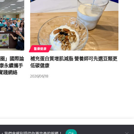
醫藥健康
榮圈」國際論
補充蛋白質增肌減脂 營養師可先選豆類更
健康永續攜手
低碳健康
實踐網絡
2026/06/18
解，我們會權利提供你更完善的服務！
Ok