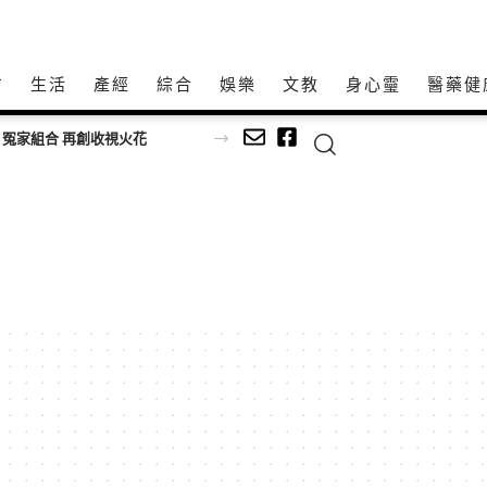
方
生活
產經
綜合
娛樂
文教
身心𩆜
醫藥健
 冤家組合 再創收視火花