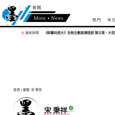
熱門
地
最新新聞
《綜藝玩很大》全新企劃高潮迭起 張立東、大芭
首頁
»
彙整: 宋 秉祥
宋 秉祥