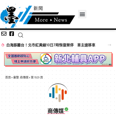
白海豚離台！北市紅黃線10日7時恢復禁停 車主速移車
首頁
»
彙整: 商傳媒
»
第 1929 頁
商傳媒