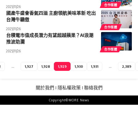
合作媒體
2025/11/26
國產牛盛會香氣四溢 主廚領航美味革新 吃出
台灣牛驕傲
合作媒體
2025/11/26
台積電市值成長潛力有望超越蘋果？AI浪潮
推波助瀾
合作媒體
2025/11/26
2
...
1,927
1,928
1,929
1,930
1,931
...
2,389
關於我們
隱私權政策
聯絡我們
Copyright©MORE News