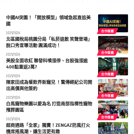
中國AI突圍！「開放模型」領域急起直追美
國
合作媒體
2025/11/26
北區國稅局桃園分局「私菸退散 笑聲登場」
脫口秀宣導活動 圓滿成功！
合作媒體
2025/11/26
美股全面收紅 聯發科噴漲停、台股強漲逾
400點重返2萬7
合作媒體
2025/11/26
陳家田成為餐飲界新寵兒 ！驚傳經紀公司開
出高價與他簽約
合作媒體
2025/11/26
白馬寵物樂園以愛為名 打造南部指標性寵物
殯葬園區
合作媒體
2025/11/26
超商通路「全家」獨賣！ZENGAZ防風打火
機席捲風潮，讓生活更有趣