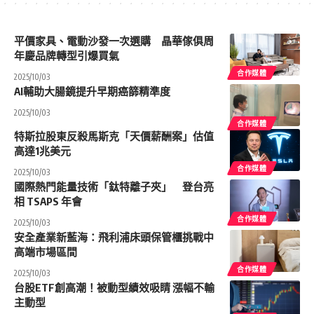
平價家具、電動沙發一次選購 晶華傢俱周
年慶品牌轉型引爆買氣
合作媒體
2025/10/03
AI輔助大腸鏡提升早期癌篩精準度
2025/10/03
合作媒體
特斯拉股東反殺馬斯克「天價薪酬案」估值
高達1兆美元
合作媒體
2025/10/03
國際熱門能量技術「鈦特離子夾」 登台亮
相 TSAPS 年會
合作媒體
2025/10/03
安全產業新藍海：飛利浦床頭保管櫃挑戰中
高端市場區間
合作媒體
2025/10/03
台股ETF創高潮！被動型績效吸睛 漲幅不輸
主動型