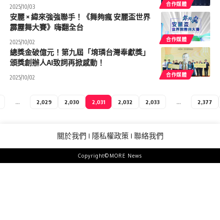
合作媒體
2025/10/03
安麗 × 緯來強強聯手！《舞夠瘋 安麗盃世界
霹靂舞大賽》嗨翻全台
合作媒體
2025/10/02
總獎金破億元！第九屆「堉璘台灣奉獻獎」
頒獎創辦人AI致詞再掀感動！
合作媒體
2025/10/02
...
2,029
2,030
2,031
2,032
2,033
...
2,377
關於我們
隱私權政策
聯絡我們
Copyright©MORE News