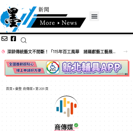
深耕傳統藝文不間斷！「115年百工風華 諸羅獻藝工藝展」跨域移師彰化溪湖展出
首頁
»
彙整: 商傳媒
»
第 2031 頁
商傳媒