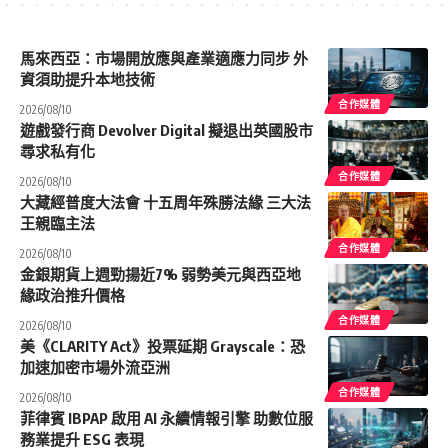
馬來西亞：市場開放應與產業適應力同步 外
資須助提升本地技術
合作媒體
2026/08/10
遊戲發行商 Devolver Digital 擬退出英國股市
尋求私有化
合作媒體
2026/08/10
大藏經普度大法會 十五周年殊勝法緣 三大法
王親臨主法
合作媒體
2026/08/10
金銀期貨上週勁揚近7% 弱勢美元與西亞地
緣政治推升價格
合作媒體
2026/08/10
美《CLARITY Act》投票延期 Grayscale：恐
加速加密市場外流亞洲
合作媒體
2026/08/10
菲律賓 IBPAP 啟用 AI 永續情報引擎 助數位服
務業提升 ESG 表現