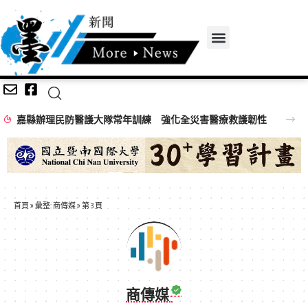
嘉縣辦理民防醫護大隊常年訓練 強化全災害醫療救護韌性
首頁
»
彙整: 商傳媒
»
第 3 頁
商傳媒