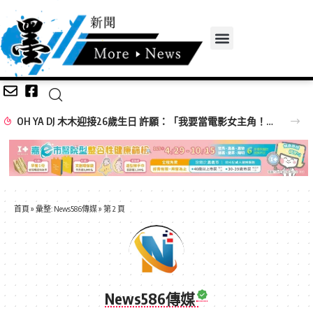
OH YA DJ 木木迎接26歲生日 許願：「我要當電影女主角！」
首頁
»
彙整: News586傳媒
»
第 2 頁
News586傳媒