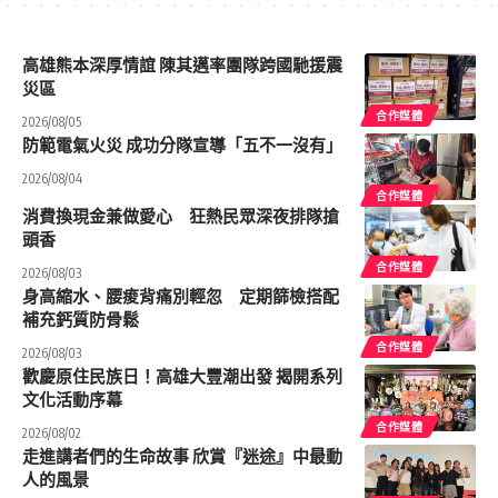
高雄熊本深厚情誼 陳其邁率團隊跨國馳援震
災區
合作媒體
2026/08/05
防範電氣火災 成功分隊宣導「五不一沒有」
2026/08/04
合作媒體
消費換現金兼做愛心 狂熱民眾深夜排隊搶
頭香
合作媒體
2026/08/03
身高縮水、腰痠背痛別輕忽 定期篩檢搭配
補充鈣質防骨鬆
合作媒體
2026/08/03
歡慶原住民族日！高雄大豐潮出發 揭開系列
文化活動序幕
合作媒體
2026/08/02
走進講者們的生命故事 欣賞『迷途』中最動
人的風景