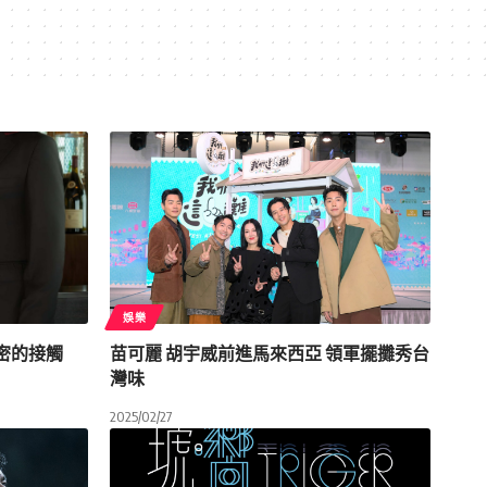
娛樂
密的接觸
苗可麗 胡宇威前進馬來西亞 領軍擺攤秀台
灣味
2025/02/27