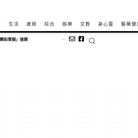
方
生活
產經
綜合
娛樂
文教
身心𩆜
醫藥健
女團鉛筆腿」搶鏡