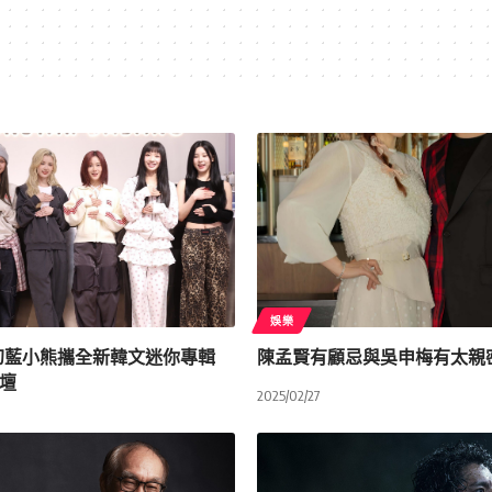
娛樂
UE幻藍小熊攜全新韓文迷你專輯
陳孟賢有顧忌與吳申梅有太親
壇
2025/02/27