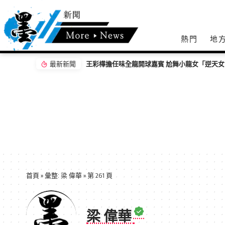
熱門
地
最新新聞
王彩樺擔任味全龍開球嘉賓 尬舞小龍女「逆天
首頁
»
彙整: 梁 偉華
»
第 261 頁
梁 偉華