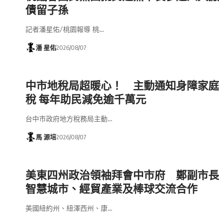
債留子孫
記者潘星佑/桃園報導 桃…
潘 星佑
2026/08/07
中市地稅局超暖心！ 主動通知身障家庭
稅 每年助民減免逾千萬元
台中市政府地方稅務局主動…
馬 源培
2026/08/07
美東四州政治領袖拜會中市府 鄭副市長
智慧城市、經貿產業及棒球交流合作
美國紐約州、紐澤西州、康…