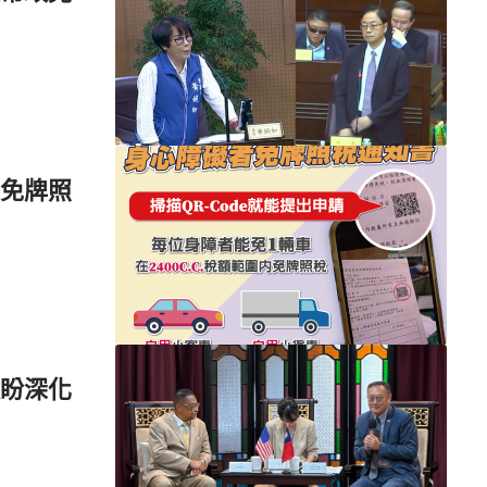
免牌照
盼深化