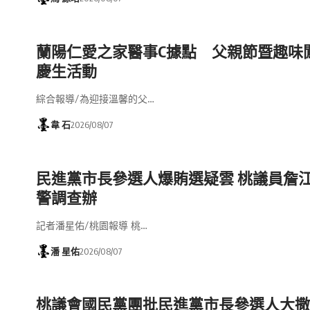
蘭陽仁愛之家醫事C據點 父親節暨趣味
慶生活動
綜合報導/為迎接溫馨的父…
韋 石
2026/08/07
民進黨市長參選人爆賄選疑雲 桃議員詹
警調查辦
記者潘星佑/桃園報導 桃…
潘 星佑
2026/08/07
桃議會國民黨團批民進黨市長參選人大撒