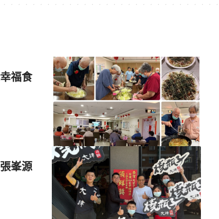
幸福食
張峯源