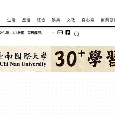
方
生活
產經
綜合
娛樂
文教
身心𩆜
醫藥健
百年歷史建築「西螺街長宿舍」轉身「西螺客町文化館」8/8啟用 首展解密日治至今政治變遷史