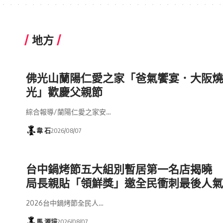
地方
佛光山蘭陽仁愛之家「爸氣饗宴．大阪燒
光」歡慶父親節
綜合報導/蘭陽仁愛之家安…
韋 石
2026/08/07
台中鍋烤節五大組別暫居第一名店揭曉 
局長親貼「領鮮獎」邀全民衝刺最後人氣
2026台中鍋烤節全民人…
馬 源培
2026/08/07