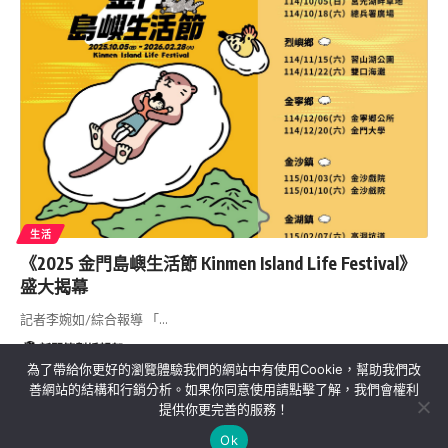
生活
《2025 金門島嶼生活節 Kinmen Island Life Festival》
盛大揭幕
記者李婉如/綜合報導 「…
新聞策劃編輯部
2025/09/15
為了帶給你更好的瀏覽體驗我們的網站中有使用Cookie，幫助我們改
善網站的結構和行銷分析。如果你同意使用請點擊了解，我們會權利
提供你更完善的服務！
關於我們
隱私權政策
聯絡我們
Ok