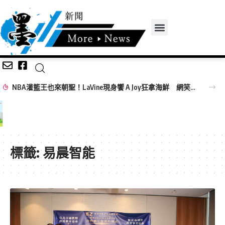
NBA灌籃王也來朝聖！LaVine現身饗 A Joy狂拿海鮮 網笑：吃飯免費看球星
標籤:
易晨智能