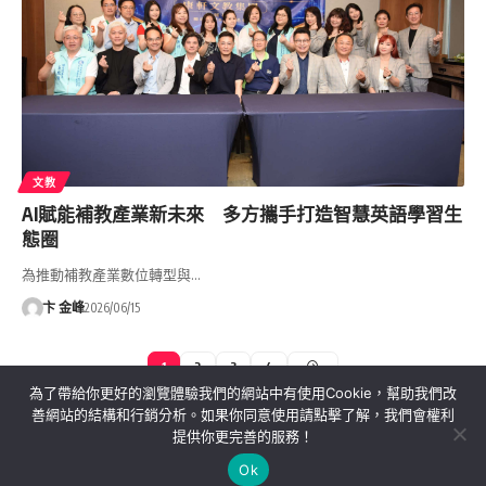
文教
AI賦能補教產業新未來 多方攜手打造智慧英語學習生
態圈
為推動補教產業數位轉型與…
卞 金峰
2026/06/15
1
2
3
4
為了帶給你更好的瀏覽體驗我們的網站中有使用Cookie，幫助我們改
善網站的結構和行銷分析。如果你同意使用請點擊了解，我們會權利
提供你更完善的服務！
關於我們
隱私權政策
聯絡我們
Ok
Copyright©MORE News