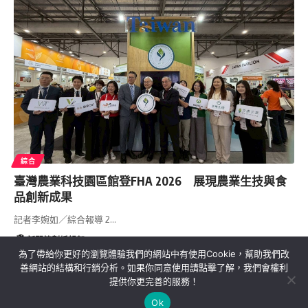
綜合
臺灣農業科技園區館登FHA 2026 展現農業生技與食
品創新成果
記者李婉如／綜合報導 2…
新聞策劃編輯部
2026/04/21
為了帶給你更好的瀏覽體驗我們的網站中有使用Cookie，幫助我們改
善網站的結構和行銷分析。如果你同意使用請點擊了解，我們會權利
提供你更完善的服務！
關於我們
隱私權政策
聯絡我們
Ok