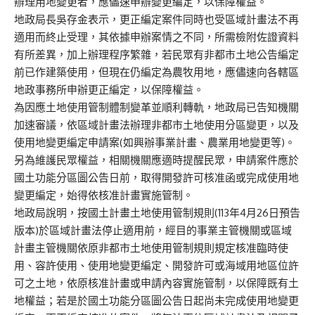
辦理用地變更者，應儘速申辦變更編定，以保障權益。
地政局長吳存金表示，更正編定案件同時也受區域計畫法不再
適用而終止受理，其依據申辦案情之不同，所需檢附佐證資料
有所差異，加上辦理程序繁雜，若民眾有非都市土地公告編定
前已作建築使用，但現在仍編定為農牧用地，應儘速向各轄區
地政事務所申辦更正編定，以保障權益。
為因應土地使用管制體制變革並順利轉軌，地政局已告知機關
加速審議，依區域計畫法辦理非都市土地使用分區變更，以及
使用地變更編定申請案(如興辦事業計畫、農業用地變更等)。
另為維護民眾權益，相關機關應適時提醒民眾，申請案件應於
國土功能分區圖公告日前，取得開發許可核准函或完成使用地
變更編定，始得依核准計畫實施管制。
地政局說明，按國土計畫土地使用管制規則(113年4月26日預告
版本)於區域計畫法停止適用前，經目的事業主管機關或區域
計畫主管機關依原非都市土地使用管制規則規定核准臨時使
用、容許使用、使用地變更編定、開發許可或海域用地區位許
可之土地，依原核准計畫或申請內容實施管制，以保障既有土
地權益；若是於國土功能分區圖公告日起尚未完成使用地變更