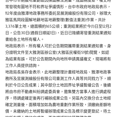
台中市早期農地重劃區因採圖解法測量，成圖精度差，複丈時
常發現有圖地不符和界址爭議情形，台中市政府地政局表示，
112年度由雅潭地政事務所委託昱展測繪股份有限公司，辦理大
雅區馬岡段圖解地籍地區地籍整理(數值法重測)作業，共計
3,376筆土地，總面積約165公頃；重測結果將於今(1)日至12月2
日，公告30日(遇假日順延1日)，近日已陸續寄發重測結果通知
書給各土地所有權人。
地政局表示，所有權人可於公告期間攜帶重測結果通知書、身
分證明文件至大雅測區辦公室(大雅區民權街51號)閱覽，如認
為結果有誤，可於公告期間內向地所申請異議複丈，現場將有
工作人員提供諮詢。
地政局長吳存金表示，此地籍整理計畫經地政局、雅潭地政事
務所及昱展測繪股份有限公司重測工作人員等共同戮力下，順
利於今日公告成果；其中部分土地因界址爭議暫緩公告，後續
將由市府不動產糾紛調處委員會，邀集雙方當事人進行調處程
序，待調處確定後再行補辦成果公告。另區內交換分合土地經
確定測量後，面積增加如為農地重劃作業所致，須繳納差額地
價，未繳納的土地將暫緩辦理成果公告及標示變更登記，待土