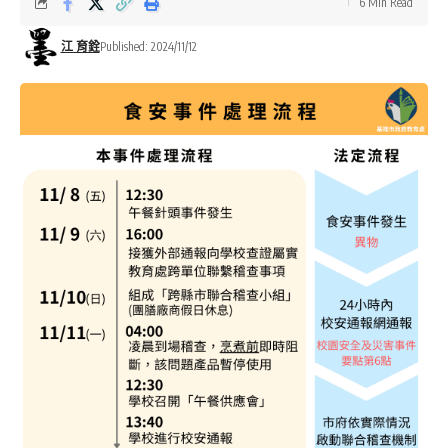
6 Min Read
江 育銓
Published: 2024/11/12