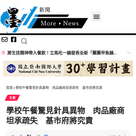
將生技精神帶入餐飲！立馬吃一鍋發表全新「團團甲魚鍋」 搶攻特色鍋物市場
首頁
»
學校午餐驚見針具異物 肉品廠商坦承疏失 基市府將究責
文教
學校午餐驚見針具異物 肉品廠商
坦承疏失 基市府將究責