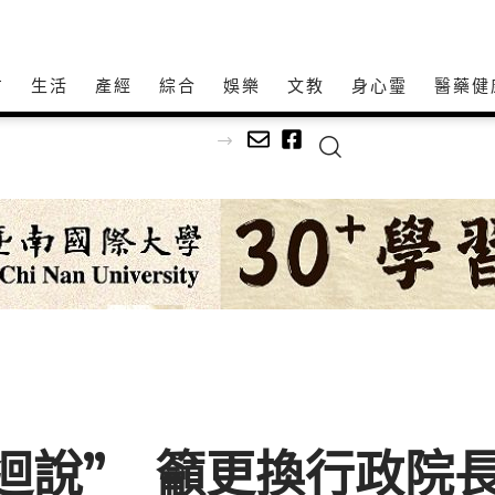
方
生活
產經
綜合
娛樂
文教
身心𩆜
醫藥健
農族語宣導深入原鄉部落
迴說” 籲更換行政院