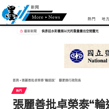
熱門
地
最新新聞
信義分局跨域整備2026城鎮韌性演習 布
首頁
»
張麗善批卓榮泰“輪迴說” 籲更換行政院長
熱門
張麗善批卓榮泰“輪