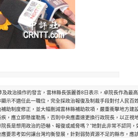
涉及政治操作的發言，雲林縣長張麗善8日表示，卓院長作為最
亦顯示不適任此一職位，完全採政治報復及制裁手段對付人民百
動補助制度修正，並大幅刪減雲林縣補助款項，嚴重衝擊地方建
所疾，應立即懸崖勒馬，否則中央應盡速更換行政院長，以正視
卓院長是想用政治的恐嚇、報復或威脅嗎？”她對此非常不認同，
央應要思考如何讓台灣均衡發展，針對弱勢資源不足的縣市，應