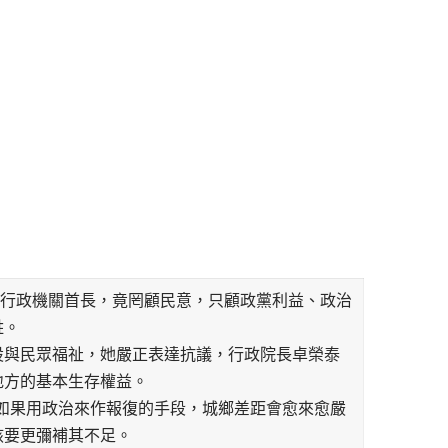
高行政機關首長，竟罔顧民意，只顧政黨利益、政治
姓。
設與民眾福祉，她嚴正表達抗議，行政院長卓榮泰
地方的基本生存權益。
如果用政治來作報復的手段，城鄉差距會愈來愈嚴
該要更彌補其不足。