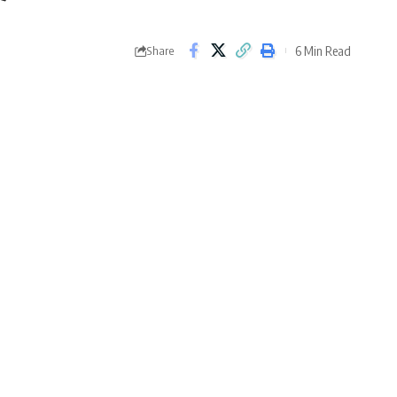
6 Min Read
Share